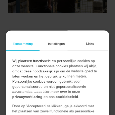
VAN ALLE MARKTEN THUIS.
Toestemming
Instellingen
Links
Wij plaatsen functionele en persoonlijke cookies op
Bij Vecon Engineers begrijpen we dat elke markt unieke
onze website. Functionele cookies plaatsen wij altijd,
uitdagingen en kansen biedt.
omdat deze noodzakelijk zijn om de website goed te
Door nauwe samenwerking met onze klanten begrijpen
laten werken en het gebruik te kunnen meten.
Persoonlijke cookies worden gebruikt voor
we hun unieke behoeften en vertalen we deze naar
gepersonaliseerde en niet-gepersonaliseerde
effectieve en duurzame oplossingen.
advertenties. Lees hier meer over in onze
privacyverklaring
en ons
cookiebeleid
.
Hierdoor waarborgen we niet alleen de kwaliteit van
Door op 'Accepteren' te klikken, ga je akkoord met
onze oplossingen, maar ook hun relevantie en
het plaatsen van zowel functionele als persoonlijke