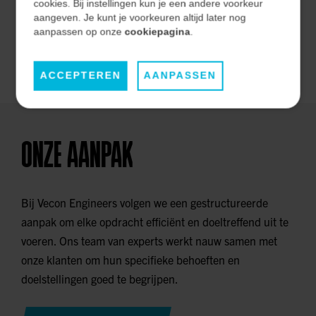
effectiviteit op de lange termijn.
cookies. Bij instellingen kun je een andere voorkeur
aangeven. Je kunt je voorkeuren altijd later nog
aanpassen op onze
cookiepagina
.
ONZE MARKTEN
ACCEPTEREN
AANPASSEN
ONZE AANPAK
Bij Vecon Engineers volgen we een gestructureerde
aanpak om elke opdracht efficiënt en doeltreffend uit te
voeren. Ons team van experts werkt nauw samen met
onze klanten om hun specifieke behoeften en
doelstellingen goed te begrijpen.