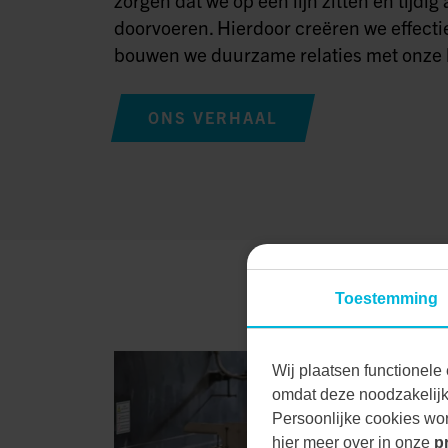
doorvoeren. Hierdoor creëren we effecti
bouwen we duurzame relaties met onze 
ONS VERHAAL
Toestemming
Wij plaatsen functionele 
omdat deze noodzakelijk 
Persoonlijke cookies wor
hier meer over in onze
p