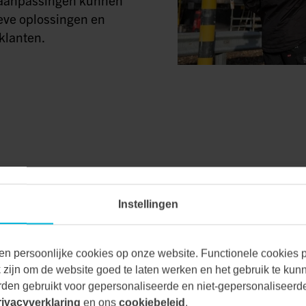
eve oplossingen en
klanten.
Instellingen
VAN ALLE MA
en persoonlijke cookies op onze website. Functionele cookies pl
zijn om de website goed te laten werken en het gebruik te kun
den gebruikt voor gepersonaliseerde en niet-gepersonaliseerde
Bij Vecon Engineers be
rivacyverklaring
en ons
cookiebeleid
.