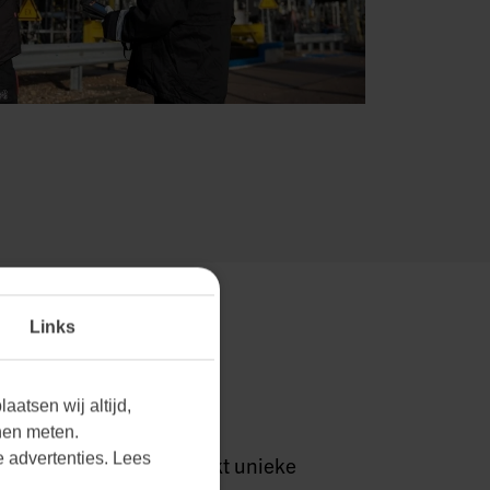
Links
RKTEN THUIS.
aatsen wij altijd,
nen meten.
 advertenties. Lees
grijpen we dat elke markt unieke