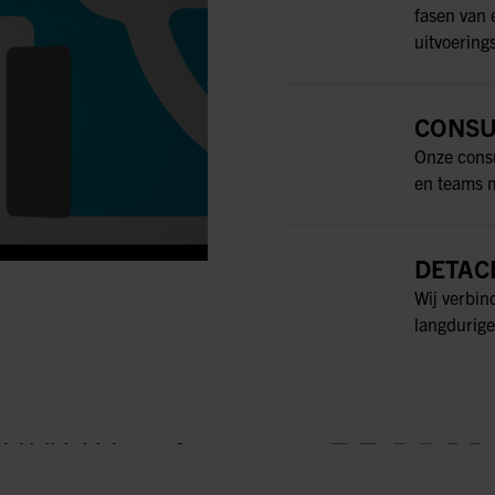
fasen van 
uitvoering
CONSU
Onze consu
en teams m
DETAC
Wij verbin
langdurige