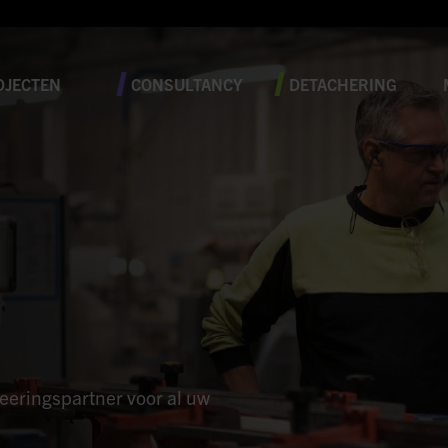
OJECTEN
CONSULTANCY
DETACHERING
neeringspartner voor al uw