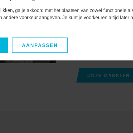
uitdagingen en kansen
Door nauwe samenwerk
likken, ga je akkoord met het plaatsen van zowel functionele al
unieke behoeften en ve
een andere voorkeur aangeven. Je kunt je voorkeuren altijd late
duurzame oplossingen
Hierdoor waarborgen we
AANPASSEN
oplossingen, maar ook 
lange termijn.
ONZE MARKTEN