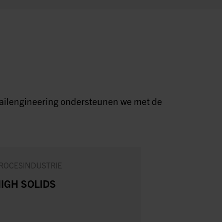
detailengineering ondersteunen we met de
ROCESINDUSTRIE
MAAKINDUSTRI
IGH SOLIDS
NIEUWE
STANDAAR
VOOR SCHA