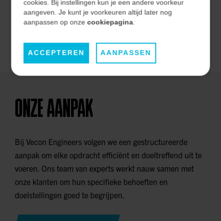
effectiviteit op de lange termijn.
cookies. Bij instellingen kun je een andere voorkeur
aangeven. Je kunt je voorkeuren altijd later nog
aanpassen op onze
cookiepagina
.
ONZE MARKTEN
ACCEPTEREN
AANPASSEN
ONZE AANPAK
Bij Vecon Engineers volgen we een gestructureerde
aanpak om elke opdracht efficiënt en doeltreffend uit te
voeren. Ons team van experts werkt nauw samen met
onze klanten om hun specifieke behoeften en
doelstellingen goed te begrijpen.