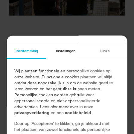
VAN ALLE MARKTEN THUIS.
Toestemming
Instellingen
Links
Wij plaatsen functionele en persoonlijke cookies op
Bij Vecon Engineers begrijpen we dat elke markt unieke
onze website. Functionele cookies plaatsen wij altijd,
uitdagingen en kansen biedt.
omdat deze noodzakelijk zijn om de website goed te
Door nauwe samenwerking met onze klanten begrijpen
laten werken en het gebruik te kunnen meten.
Persoonlijke cookies worden gebruikt voor
we hun unieke behoeften en vertalen we deze naar
gepersonaliseerde en niet-gepersonaliseerde
effectieve en duurzame oplossingen.
advertenties. Lees hier meer over in onze
privacyverklaring
en ons
cookiebeleid
.
Hierdoor waarborgen we niet alleen de kwaliteit van
Door op 'Accepteren' te klikken, ga je akkoord met
onze oplossingen, maar ook hun relevantie en
het plaatsen van zowel functionele als persoonlijke