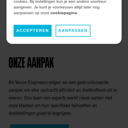
effectiviteit op de lange termijn.
cookies. Bij instellingen kun je een andere voorkeur
aangeven. Je kunt je voorkeuren altijd later nog
aanpassen op onze
cookiepagina
.
ONZE MARKTEN
ACCEPTEREN
AANPASSEN
ONZE AANPAK
Bij Vecon Engineers volgen we een gestructureerde
aanpak om elke opdracht efficiënt en doeltreffend uit te
voeren. Ons team van experts werkt nauw samen met
onze klanten om hun specifieke behoeften en
doelstellingen goed te begrijpen.