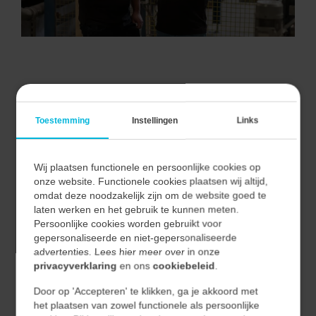
VAN ALLE MARKTEN THUIS.
Toestemming
Instellingen
Links
Wij plaatsen functionele en persoonlijke cookies op
Bij Vecon Engineers begrijpen we dat elke markt unieke
onze website. Functionele cookies plaatsen wij altijd,
uitdagingen en kansen biedt.
omdat deze noodzakelijk zijn om de website goed te
Door nauwe samenwerking met onze klanten begrijpen
laten werken en het gebruik te kunnen meten.
Persoonlijke cookies worden gebruikt voor
we hun unieke behoeften en vertalen we deze naar
gepersonaliseerde en niet-gepersonaliseerde
effectieve en duurzame oplossingen.
advertenties. Lees hier meer over in onze
privacyverklaring
en ons
cookiebeleid
.
Hierdoor waarborgen we niet alleen de kwaliteit van
Door op 'Accepteren' te klikken, ga je akkoord met
onze oplossingen, maar ook hun relevantie en
het plaatsen van zowel functionele als persoonlijke