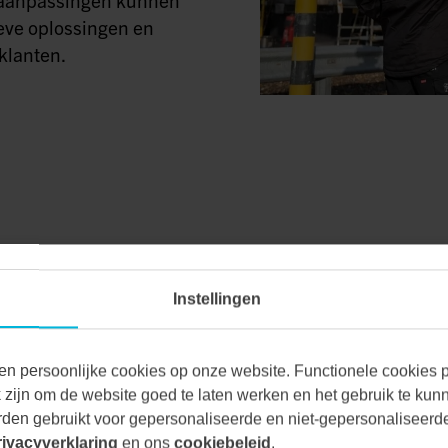
eve oplossingen en
klanten.
Instellingen
VAN ALLE MA
en persoonlijke cookies op onze website. Functionele cookies pl
zijn om de website goed te laten werken en het gebruik te kun
den gebruikt voor gepersonaliseerde en niet-gepersonaliseerde
Bij Vecon Engineers be
rivacyverklaring
en ons
cookiebeleid
.