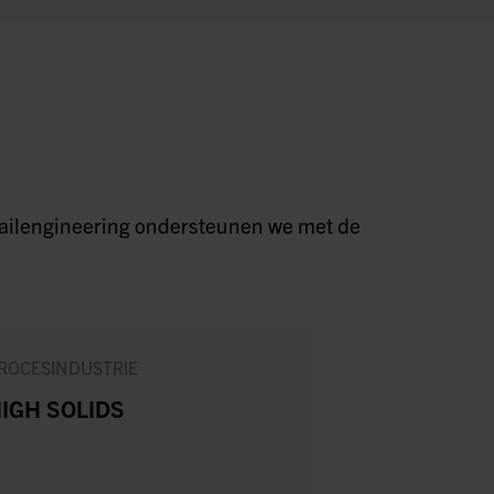
detailengineering ondersteunen we met de
ROCESINDUSTRIE
MAAKINDUSTRI
IGH SOLIDS
NIEUWE
STANDAAR
VOOR SCHA