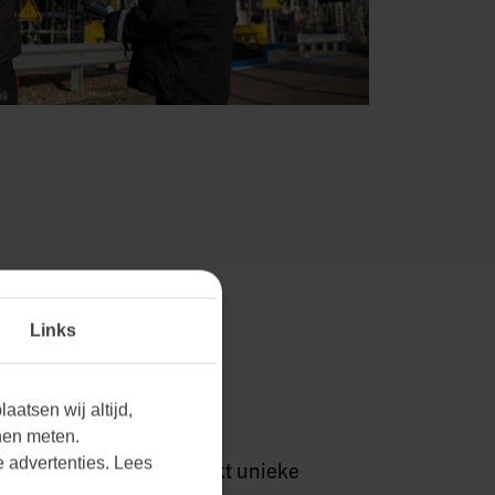
Links
RKTEN THUIS.
aatsen wij altijd,
nen meten.
 advertenties. Lees
grijpen we dat elke markt unieke