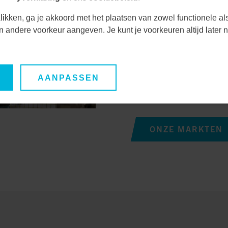
uitdagingen en kansen
Door nauwe samenwerk
likken, ga je akkoord met het plaatsen van zowel functionele al
unieke behoeften en ve
een andere voorkeur aangeven. Je kunt je voorkeuren altijd late
duurzame oplossingen
Hierdoor waarborgen we
AANPASSEN
oplossingen, maar ook 
lange termijn.
ONZE MARKTEN