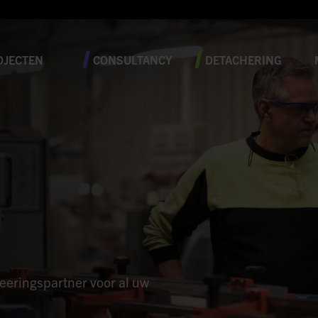
OJECTEN
CONSULTANCY
DETACHERING
neeringspartner voor al uw