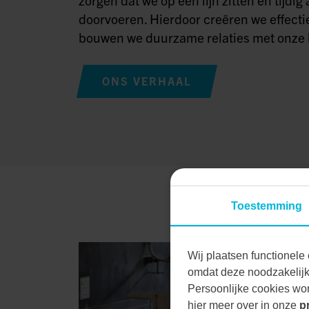
doorvoeren. Hierdoor creëren we effecti
bouwen we duurzame relaties met onze 
ONS VERHAAL
Toestemming
Wij plaatsen functionele 
omdat deze noodzakelijk 
Persoonlijke cookies wor
hier meer over in onze
p