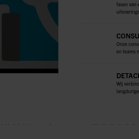
fasen van 
uitvoering
CONSU
Onze consu
en teams m
DETAC
Wij verbin
langdurige