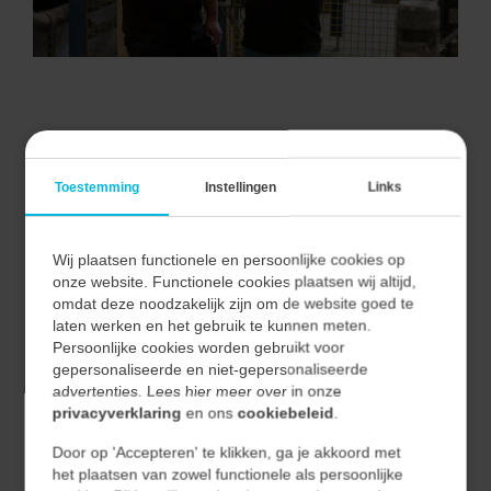
VAN ALLE MARKTEN THUIS.
Toestemming
Instellingen
Links
Wij plaatsen functionele en persoonlijke cookies op
Bij Vecon Engineers begrijpen we dat elke markt unieke
onze website. Functionele cookies plaatsen wij altijd,
uitdagingen en kansen biedt.
omdat deze noodzakelijk zijn om de website goed te
Door nauwe samenwerking met onze klanten begrijpen
laten werken en het gebruik te kunnen meten.
Persoonlijke cookies worden gebruikt voor
we hun unieke behoeften en vertalen we deze naar
gepersonaliseerde en niet-gepersonaliseerde
effectieve en duurzame oplossingen.
advertenties. Lees hier meer over in onze
privacyverklaring
en ons
cookiebeleid
.
Hierdoor waarborgen we niet alleen de kwaliteit van
Door op 'Accepteren' te klikken, ga je akkoord met
onze oplossingen, maar ook hun relevantie en
het plaatsen van zowel functionele als persoonlijke