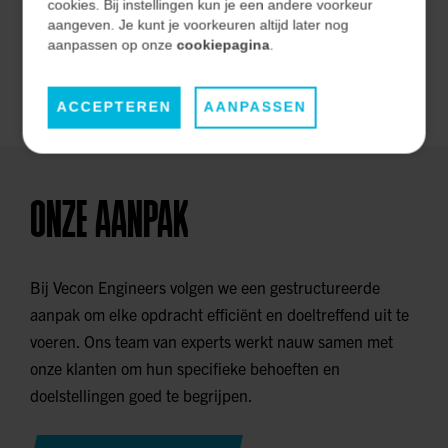
effectiviteit op de lange termijn.
cookies. Bij instellingen kun je een andere voorkeur
aangeven. Je kunt je voorkeuren altijd later nog
aanpassen op onze
cookiepagina
.
ONZE MARKTEN
ACCEPTEREN
AANPASSEN
ONZE AANPAK
Bij Vecon Engineers volgen we een gestructureerde
aanpak om elke opdracht efficiënt en doeltreffend uit te
voeren. Ons team van experts werkt nauw samen met
onze klanten om hun specifieke behoeften en
doelstellingen goed te begrijpen.