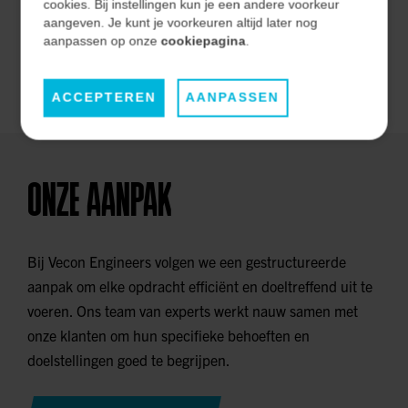
effectiviteit op de lange termijn.
cookies. Bij instellingen kun je een andere voorkeur
aangeven. Je kunt je voorkeuren altijd later nog
aanpassen op onze
cookiepagina
.
ONZE MARKTEN
ACCEPTEREN
AANPASSEN
ONZE AANPAK
Bij Vecon Engineers volgen we een gestructureerde
aanpak om elke opdracht efficiënt en doeltreffend uit te
voeren. Ons team van experts werkt nauw samen met
onze klanten om hun specifieke behoeften en
doelstellingen goed te begrijpen.