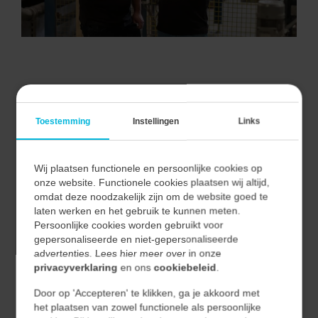
VAN ALLE MARKTEN THUIS.
Toestemming
Instellingen
Links
Wij plaatsen functionele en persoonlijke cookies op
Bij Vecon Engineers begrijpen we dat elke markt unieke
onze website. Functionele cookies plaatsen wij altijd,
uitdagingen en kansen biedt.
omdat deze noodzakelijk zijn om de website goed te
Door nauwe samenwerking met onze klanten begrijpen
laten werken en het gebruik te kunnen meten.
Persoonlijke cookies worden gebruikt voor
we hun unieke behoeften en vertalen we deze naar
gepersonaliseerde en niet-gepersonaliseerde
effectieve en duurzame oplossingen.
advertenties. Lees hier meer over in onze
privacyverklaring
en ons
cookiebeleid
.
Hierdoor waarborgen we niet alleen de kwaliteit van
Door op 'Accepteren' te klikken, ga je akkoord met
onze oplossingen, maar ook hun relevantie en
het plaatsen van zowel functionele als persoonlijke