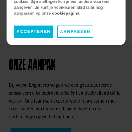
effectiviteit op de lange termijn.
cookies. Bij instellingen kun je een andere voorkeur
aangeven. Je kunt je voorkeuren altijd later nog
aanpassen op onze
cookiepagina
.
ONZE MARKTEN
ACCEPTEREN
AANPASSEN
ONZE AANPAK
Bij Vecon Engineers volgen we een gestructureerde
aanpak om elke opdracht efficiënt en doeltreffend uit te
voeren. Ons team van experts werkt nauw samen met
onze klanten om hun specifieke behoeften en
doelstellingen goed te begrijpen.