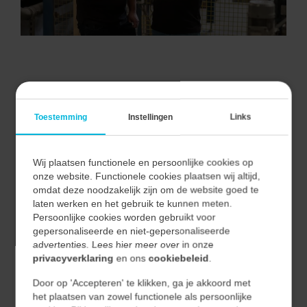
VAN ALLE MARKTEN THUIS.
Toestemming
Instellingen
Links
Wij plaatsen functionele en persoonlijke cookies op
Bij Vecon Engineers begrijpen we dat elke markt unieke
onze website. Functionele cookies plaatsen wij altijd,
uitdagingen en kansen biedt.
omdat deze noodzakelijk zijn om de website goed te
Door nauwe samenwerking met onze klanten begrijpen
laten werken en het gebruik te kunnen meten.
Persoonlijke cookies worden gebruikt voor
we hun unieke behoeften en vertalen we deze naar
gepersonaliseerde en niet-gepersonaliseerde
effectieve en duurzame oplossingen.
advertenties. Lees hier meer over in onze
privacyverklaring
en ons
cookiebeleid
.
Hierdoor waarborgen we niet alleen de kwaliteit van
Door op 'Accepteren' te klikken, ga je akkoord met
onze oplossingen, maar ook hun relevantie en
het plaatsen van zowel functionele als persoonlijke