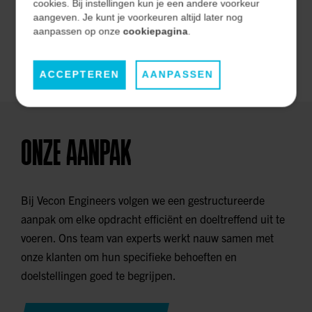
effectiviteit op de lange termijn.
cookies. Bij instellingen kun je een andere voorkeur
aangeven. Je kunt je voorkeuren altijd later nog
aanpassen op onze
cookiepagina
.
ONZE MARKTEN
ACCEPTEREN
AANPASSEN
ONZE AANPAK
Bij Vecon Engineers volgen we een gestructureerde
aanpak om elke opdracht efficiënt en doeltreffend uit te
voeren. Ons team van experts werkt nauw samen met
onze klanten om hun specifieke behoeften en
doelstellingen goed te begrijpen.