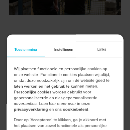
VAN ALLE MARKTEN THUIS.
Toestemming
Instellingen
Links
Wij plaatsen functionele en persoonlijke cookies op
Bij Vecon Engineers begrijpen we dat elke markt unieke
onze website. Functionele cookies plaatsen wij altijd,
uitdagingen en kansen biedt.
omdat deze noodzakelijk zijn om de website goed te
Door nauwe samenwerking met onze klanten begrijpen
laten werken en het gebruik te kunnen meten.
Persoonlijke cookies worden gebruikt voor
we hun unieke behoeften en vertalen we deze naar
gepersonaliseerde en niet-gepersonaliseerde
effectieve en duurzame oplossingen.
advertenties. Lees hier meer over in onze
privacyverklaring
en ons
cookiebeleid
.
Hierdoor waarborgen we niet alleen de kwaliteit van
Door op 'Accepteren' te klikken, ga je akkoord met
onze oplossingen, maar ook hun relevantie en
het plaatsen van zowel functionele als persoonlijke