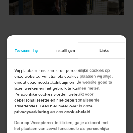
VAN ALLE MARKTEN THUIS.
Toestemming
Instellingen
Links
Wij plaatsen functionele en persoonlijke cookies op
Bij Vecon Engineers begrijpen we dat elke markt unieke
onze website. Functionele cookies plaatsen wij altijd,
uitdagingen en kansen biedt.
omdat deze noodzakelijk zijn om de website goed te
Door nauwe samenwerking met onze klanten begrijpen
laten werken en het gebruik te kunnen meten.
Persoonlijke cookies worden gebruikt voor
we hun unieke behoeften en vertalen we deze naar
gepersonaliseerde en niet-gepersonaliseerde
effectieve en duurzame oplossingen.
advertenties. Lees hier meer over in onze
privacyverklaring
en ons
cookiebeleid
.
Hierdoor waarborgen we niet alleen de kwaliteit van
Door op 'Accepteren' te klikken, ga je akkoord met
onze oplossingen, maar ook hun relevantie en
het plaatsen van zowel functionele als persoonlijke