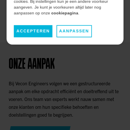
effectiviteit op de lange termijn.
cookies. Bij instellingen kun je een andere voorkeur
aangeven. Je kunt je voorkeuren altijd later nog
aanpassen op onze
cookiepagina
.
ONZE MARKTEN
ACCEPTEREN
AANPASSEN
ONZE AANPAK
Bij Vecon Engineers volgen we een gestructureerde
aanpak om elke opdracht efficiënt en doeltreffend uit te
voeren. Ons team van experts werkt nauw samen met
onze klanten om hun specifieke behoeften en
doelstellingen goed te begrijpen.