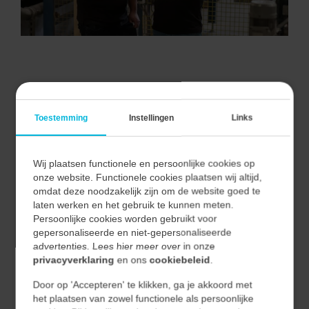
VAN ALLE MARKTEN THUIS.
Toestemming
Instellingen
Links
Wij plaatsen functionele en persoonlijke cookies op
Bij Vecon Engineers begrijpen we dat elke markt unieke
onze website. Functionele cookies plaatsen wij altijd,
uitdagingen en kansen biedt.
omdat deze noodzakelijk zijn om de website goed te
Door nauwe samenwerking met onze klanten begrijpen
laten werken en het gebruik te kunnen meten.
Persoonlijke cookies worden gebruikt voor
we hun unieke behoeften en vertalen we deze naar
gepersonaliseerde en niet-gepersonaliseerde
effectieve en duurzame oplossingen.
advertenties. Lees hier meer over in onze
privacyverklaring
en ons
cookiebeleid
.
Hierdoor waarborgen we niet alleen de kwaliteit van
Door op 'Accepteren' te klikken, ga je akkoord met
onze oplossingen, maar ook hun relevantie en
het plaatsen van zowel functionele als persoonlijke