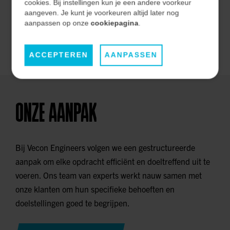
effectiviteit op de lange termijn.
cookies. Bij instellingen kun je een andere voorkeur
aangeven. Je kunt je voorkeuren altijd later nog
aanpassen op onze
cookiepagina
.
ONZE MARKTEN
ACCEPTEREN
AANPASSEN
ONZE AANPAK
Bij Vecon Engineers volgen we een gestructureerde
aanpak om elke opdracht efficiënt en doeltreffend uit te
voeren. Ons team van experts werkt nauw samen met
onze klanten om hun specifieke behoeften en
doelstellingen goed te begrijpen.