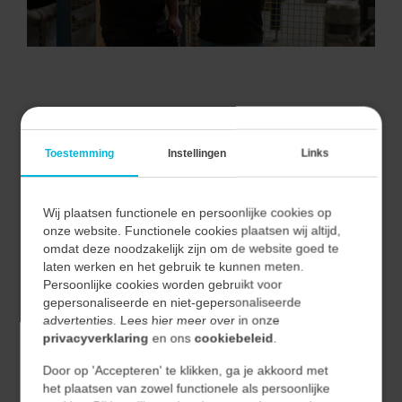
VAN ALLE MARKTEN THUIS.
Toestemming
Instellingen
Links
Wij plaatsen functionele en persoonlijke cookies op
Bij Vecon Engineers begrijpen we dat elke markt unieke
onze website. Functionele cookies plaatsen wij altijd,
uitdagingen en kansen biedt.
omdat deze noodzakelijk zijn om de website goed te
Door nauwe samenwerking met onze klanten begrijpen
laten werken en het gebruik te kunnen meten.
Persoonlijke cookies worden gebruikt voor
we hun unieke behoeften en vertalen we deze naar
gepersonaliseerde en niet-gepersonaliseerde
effectieve en duurzame oplossingen.
advertenties. Lees hier meer over in onze
privacyverklaring
en ons
cookiebeleid
.
Hierdoor waarborgen we niet alleen de kwaliteit van
Door op 'Accepteren' te klikken, ga je akkoord met
onze oplossingen, maar ook hun relevantie en
het plaatsen van zowel functionele als persoonlijke