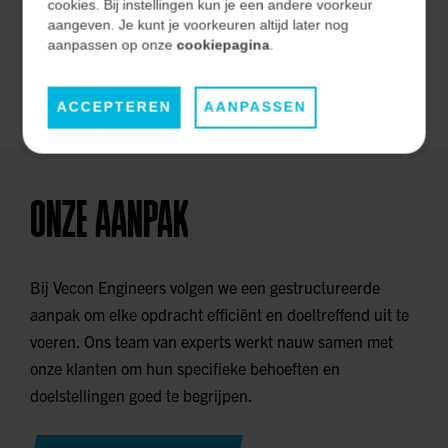
effectiviteit op de lange termijn.
cookies. Bij instellingen kun je een andere voorkeur
aangeven. Je kunt je voorkeuren altijd later nog
aanpassen op onze
cookiepagina
.
ONZE MARKTEN
ACCEPTEREN
AANPASSEN
ONZE AANPAK
Bij Vecon Engineers volgen we een gestructureerde
aanpak om elke opdracht efficiënt en doeltreffend uit te
voeren. Ons team van experts werkt nauw samen met
onze klanten om hun specifieke behoeften en
doelstellingen goed te begrijpen.