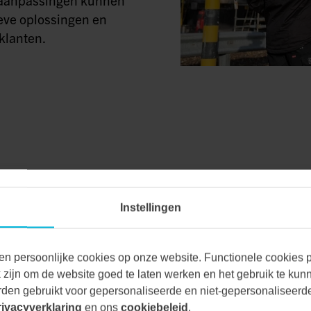
eve oplossingen en
klanten.
Instellingen
VAN ALLE MA
en persoonlijke cookies op onze website. Functionele cookies pl
zijn om de website goed te laten werken en het gebruik te kun
den gebruikt voor gepersonaliseerde en niet-gepersonaliseerde
Bij Vecon Engineers be
rivacyverklaring
en ons
cookiebeleid
.