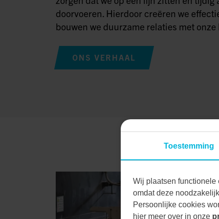
doorvoeren. Hierdoor creëren we effecti
bouwen we duurzame relaties met onze 
ONS VERHAAL
Toestemming
Wij plaatsen functionele 
omdat deze noodzakelijk 
Persoonlijke cookies wor
hier meer over in onze
p