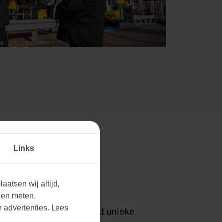
Links
RKTEN THUIS.
aatsen wij altijd,
nen meten.
 advertenties. Lees
grijpen we dat elke markt unieke