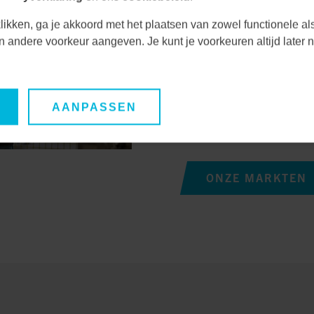
uitdagingen en kansen
Door nauwe samenwerk
likken, ga je akkoord met het plaatsen van zowel functionele al
unieke behoeften en ve
een andere voorkeur aangeven. Je kunt je voorkeuren altijd late
duurzame oplossingen
Hierdoor waarborgen we
AANPASSEN
oplossingen, maar ook 
lange termijn.
ONZE MARKTEN