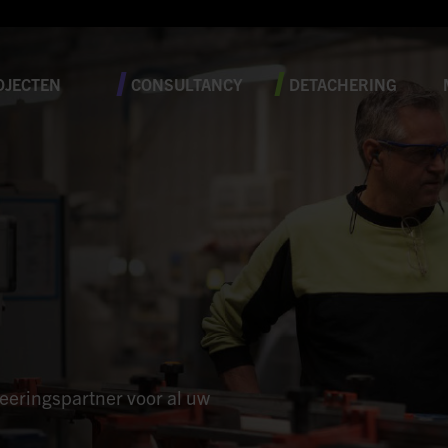
OJECTEN
CONSULTANCY
DETACHERING
neeringspartner voor al uw