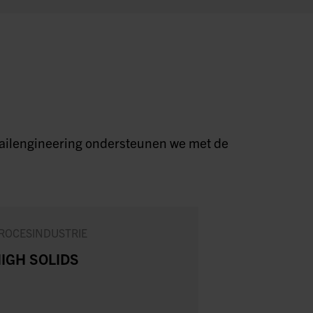
detailengineering ondersteunen we met de
ROCESINDUSTRIE
MAAKINDUSTRI
IGH SOLIDS
NIEUWE
STANDAAR
VOOR SCHA