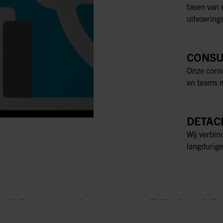
fasen van 
uitvoering
CONSU
Onze consu
en teams m
DETAC
Wij verbin
langdurige