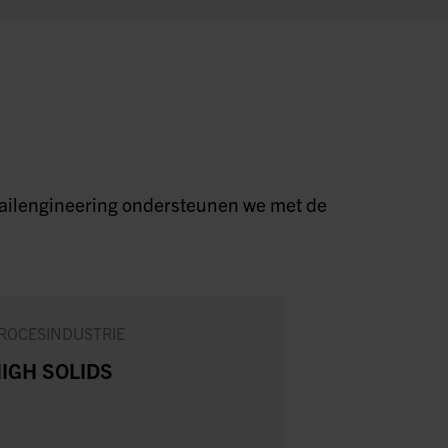
detailengineering ondersteunen we met de
ROCESINDUSTRIE
MAAKINDUSTRI
IGH SOLIDS
NIEUWE
STANDAAR
VOOR SCHA