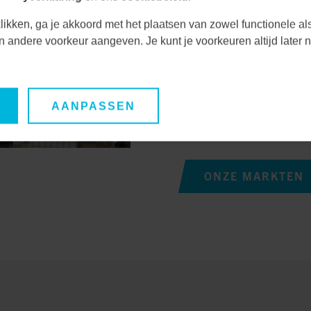
uitdagingen en kansen
Door nauwe samenwerk
likken, ga je akkoord met het plaatsen van zowel functionele al
unieke behoeften en ve
een andere voorkeur aangeven. Je kunt je voorkeuren altijd late
duurzame oplossingen
Hierdoor waarborgen we
AANPASSEN
oplossingen, maar ook 
lange termijn.
ONZE MARKTEN