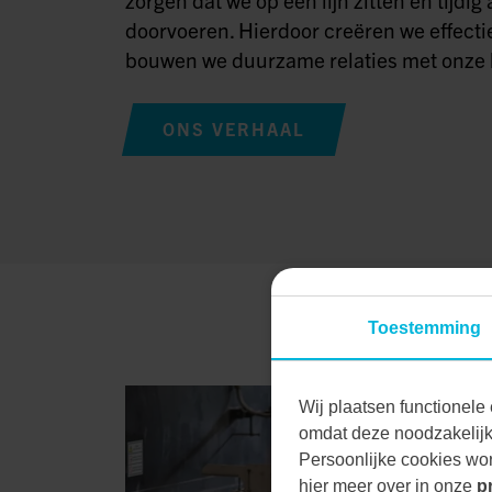
doorvoeren. Hierdoor creëren we effecti
bouwen we duurzame relaties met onze 
ONS VERHAAL
Toestemming
Wij plaatsen functionele 
omdat deze noodzakelijk 
Persoonlijke cookies wor
hier meer over in onze
p