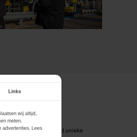
Links
RKTEN THUIS.
aatsen wij altijd,
nen meten.
 advertenties. Lees
grijpen we dat elke markt unieke