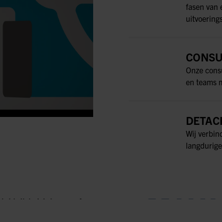
fasen van 
uitvoering
CONSU
Onze consu
en teams m
DETAC
Wij verbin
langdurige