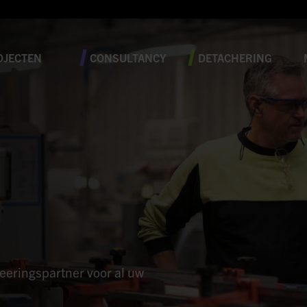
OJECTEN
CONSULTANCY
DETACHERING
neeringspartner voor al uw