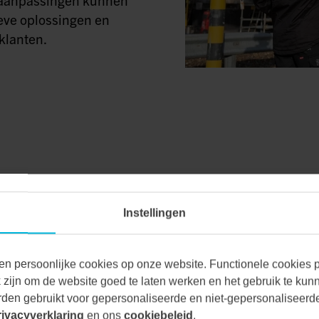
eve oplossingen en
klanten.
Instellingen
VAN ALLE MA
en persoonlijke cookies op onze website. Functionele cookies pl
zijn om de website goed te laten werken en het gebruik te kun
den gebruikt voor gepersonaliseerde en niet-gepersonaliseerde
Bij Vecon Engineers be
rivacyverklaring
en ons
cookiebeleid
.