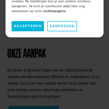
effectiviteit op de lange termijn.
cookies. Bij instellingen kun je een andere voorkeur
aangeven. Je kunt je voorkeuren altijd later nog
aanpassen op onze
cookiepagina
.
ONZE MARKTEN
ACCEPTEREN
AANPASSEN
ONZE AANPAK
Bij Vecon Engineers volgen we een gestructureerde
aanpak om elke opdracht efficiënt en doeltreffend uit te
voeren. Ons team van experts werkt nauw samen met
onze klanten om hun specifieke behoeften en
doelstellingen goed te begrijpen.