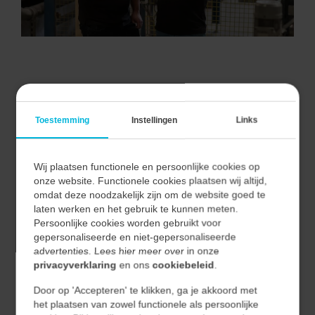
VAN ALLE MARKTEN THUIS.
Toestemming
Instellingen
Links
Wij plaatsen functionele en persoonlijke cookies op
Bij Vecon Engineers begrijpen we dat elke markt unieke
onze website. Functionele cookies plaatsen wij altijd,
uitdagingen en kansen biedt.
omdat deze noodzakelijk zijn om de website goed te
Door nauwe samenwerking met onze klanten begrijpen
laten werken en het gebruik te kunnen meten.
Persoonlijke cookies worden gebruikt voor
we hun unieke behoeften en vertalen we deze naar
gepersonaliseerde en niet-gepersonaliseerde
effectieve en duurzame oplossingen.
advertenties. Lees hier meer over in onze
privacyverklaring
en ons
cookiebeleid
.
Hierdoor waarborgen we niet alleen de kwaliteit van
Door op 'Accepteren' te klikken, ga je akkoord met
onze oplossingen, maar ook hun relevantie en
het plaatsen van zowel functionele als persoonlijke