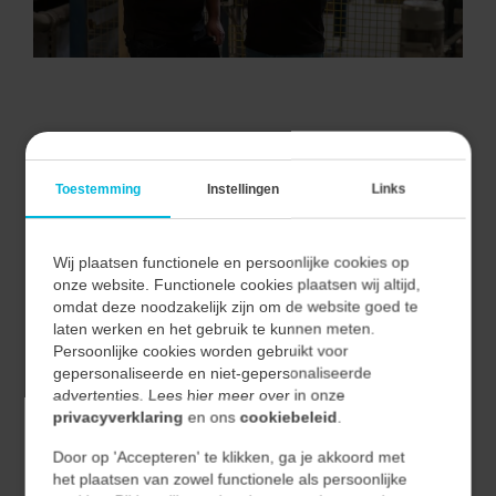
VAN ALLE MARKTEN THUIS.
Toestemming
Instellingen
Links
Wij plaatsen functionele en persoonlijke cookies op
Bij Vecon Engineers begrijpen we dat elke markt unieke
onze website. Functionele cookies plaatsen wij altijd,
uitdagingen en kansen biedt.
omdat deze noodzakelijk zijn om de website goed te
Door nauwe samenwerking met onze klanten begrijpen
laten werken en het gebruik te kunnen meten.
Persoonlijke cookies worden gebruikt voor
we hun unieke behoeften en vertalen we deze naar
gepersonaliseerde en niet-gepersonaliseerde
effectieve en duurzame oplossingen.
advertenties. Lees hier meer over in onze
privacyverklaring
en ons
cookiebeleid
.
Hierdoor waarborgen we niet alleen de kwaliteit van
Door op 'Accepteren' te klikken, ga je akkoord met
onze oplossingen, maar ook hun relevantie en
het plaatsen van zowel functionele als persoonlijke