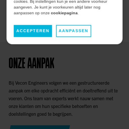
effectiviteit op de lange termijn.
cookies. Bij instellingen kun je een andere voorkeur
aangeven. Je kunt je voorkeuren altijd later nog
aanpassen op onze
cookiepagina
.
ONZE MARKTEN
ACCEPTEREN
AANPASSEN
ONZE AANPAK
Bij Vecon Engineers volgen we een gestructureerde
aanpak om elke opdracht efficiënt en doeltreffend uit te
voeren. Ons team van experts werkt nauw samen met
onze klanten om hun specifieke behoeften en
doelstellingen goed te begrijpen.