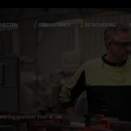
OJECTEN
CONSULTANCY
DETACHERING
neeringspartner voor al uw