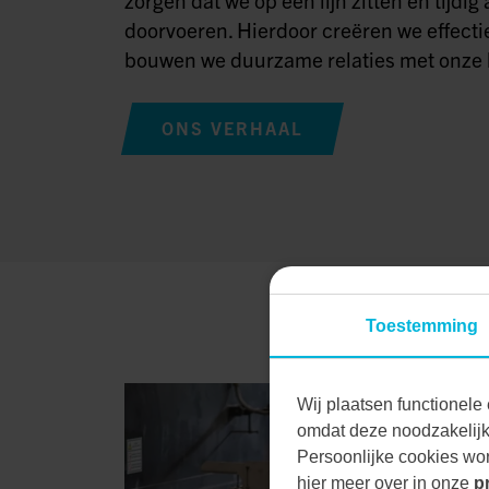
doorvoeren. Hierdoor creëren we effecti
bouwen we duurzame relaties met onze 
ONS VERHAAL
Toestemming
Wij plaatsen functionele 
omdat deze noodzakelijk 
Persoonlijke cookies wor
hier meer over in onze
p