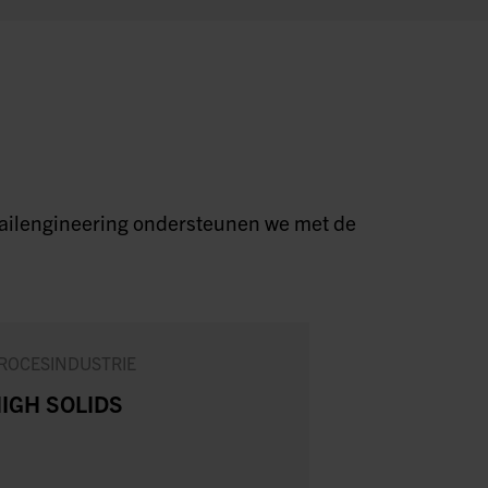
detailengineering ondersteunen we met de
ROCESINDUSTRIE
MAAKINDUSTRI
IGH SOLIDS
NIEUWE
STANDAAR
VOOR SCHA