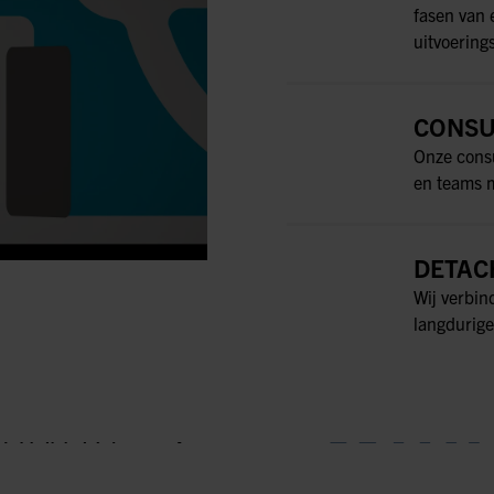
fasen van 
uitvoering
CONSU
Onze consu
en teams m
DETAC
Wij verbin
langdurige