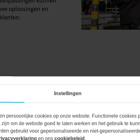
eve oplossingen en
klanten.
Instellingen
VAN ALLE MA
en persoonlijke cookies op onze website. Functionele cookies pl
zijn om de website goed te laten werken en het gebruik te kun
den gebruikt voor gepersonaliseerde en niet-gepersonaliseerde
Bij Vecon Engineers be
rivacyverklaring
en ons
cookiebeleid
.