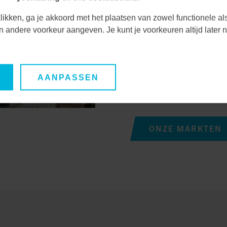
uitdagingen en kansen
Door nauwe samenwerk
likken, ga je akkoord met het plaatsen van zowel functionele al
unieke behoeften en ve
een andere voorkeur aangeven. Je kunt je voorkeuren altijd late
duurzame oplossingen
Hierdoor waarborgen we
AANPASSEN
oplossingen, maar ook 
lange termijn.
ONZE MARKTEN