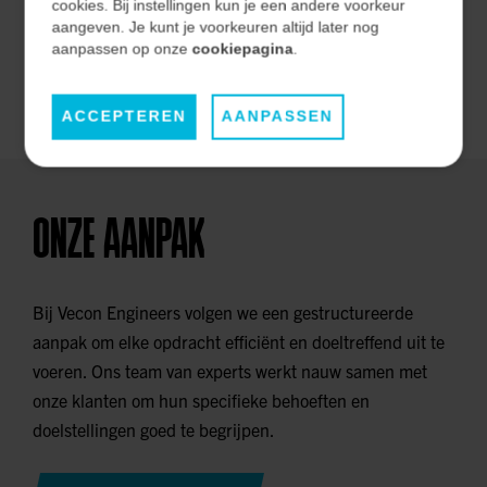
effectiviteit op de lange termijn.
cookies. Bij instellingen kun je een andere voorkeur
aangeven. Je kunt je voorkeuren altijd later nog
aanpassen op onze
cookiepagina
.
ONZE MARKTEN
ACCEPTEREN
AANPASSEN
ONZE AANPAK
Bij Vecon Engineers volgen we een gestructureerde
aanpak om elke opdracht efficiënt en doeltreffend uit te
voeren. Ons team van experts werkt nauw samen met
onze klanten om hun specifieke behoeften en
doelstellingen goed te begrijpen.