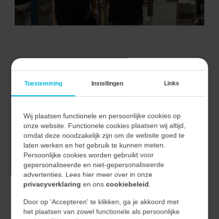
VAN ALLE MARKTEN THUIS.
Toestemming
Instellingen
Links
Wij plaatsen functionele en persoonlijke cookies op
Bij Vecon Engineers begrijpen we dat elke markt unieke
onze website. Functionele cookies plaatsen wij altijd,
uitdagingen en kansen biedt.
omdat deze noodzakelijk zijn om de website goed te
Door nauwe samenwerking met onze klanten begrijpen
laten werken en het gebruik te kunnen meten.
Persoonlijke cookies worden gebruikt voor
we hun unieke behoeften en vertalen we deze naar
gepersonaliseerde en niet-gepersonaliseerde
effectieve en duurzame oplossingen.
advertenties. Lees hier meer over in onze
privacyverklaring
en ons
cookiebeleid
.
Hierdoor waarborgen we niet alleen de kwaliteit van
Door op 'Accepteren' te klikken, ga je akkoord met
onze oplossingen, maar ook hun relevantie en
het plaatsen van zowel functionele als persoonlijke