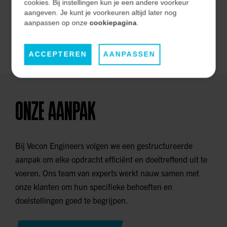
effectiviteit op de lange termijn.
cookies. Bij instellingen kun je een andere voorkeur
aangeven. Je kunt je voorkeuren altijd later nog
aanpassen op onze
cookiepagina
.
ONZE MARKTEN
ACCEPTEREN
AANPASSEN
ONZE AANPAK
Bij Vecon Engineers volgen we een gestructureerde
aanpak om elke opdracht efficiënt en doeltreffend uit te
voeren. Ons team van experts werkt nauw samen met
onze klanten om hun specifieke behoeften en
doelstellingen goed te begrijpen.