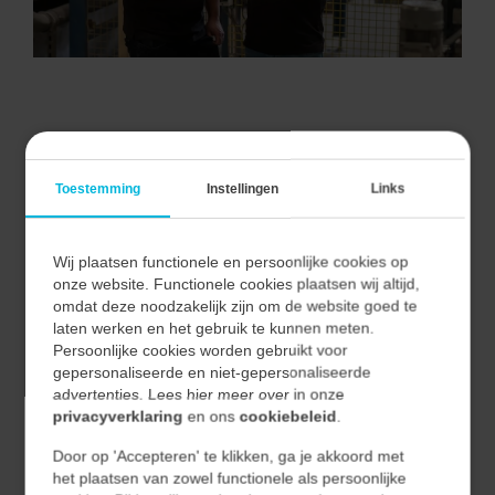
VAN ALLE MARKTEN THUIS.
Toestemming
Instellingen
Links
Wij plaatsen functionele en persoonlijke cookies op
Bij Vecon Engineers begrijpen we dat elke markt unieke
onze website. Functionele cookies plaatsen wij altijd,
uitdagingen en kansen biedt.
omdat deze noodzakelijk zijn om de website goed te
Door nauwe samenwerking met onze klanten begrijpen
laten werken en het gebruik te kunnen meten.
Persoonlijke cookies worden gebruikt voor
we hun unieke behoeften en vertalen we deze naar
gepersonaliseerde en niet-gepersonaliseerde
effectieve en duurzame oplossingen.
advertenties. Lees hier meer over in onze
privacyverklaring
en ons
cookiebeleid
.
Hierdoor waarborgen we niet alleen de kwaliteit van
Door op 'Accepteren' te klikken, ga je akkoord met
onze oplossingen, maar ook hun relevantie en
het plaatsen van zowel functionele als persoonlijke