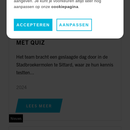
aangeven. Je kunt je voorkeuren altijd later nog
LEES MEER
aanpassen op onze
cookiepagina
.
Nieuws
ACCEPTEREN
AANPASSEN
GEZELLIG PERSONEELSUITJE
MET QUIZ
Het team bracht een geslaagde dag door in de
Stadbroekermolen te Sittard, waar ze hun kennis
testten...
2024
LEES MEER
Nieuws