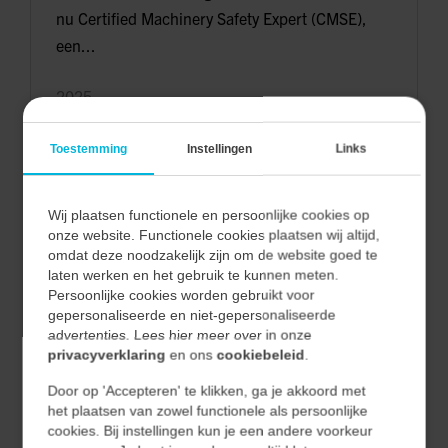
nu Certified Machinery Safety Expert (CMSE),
een...
2025
Toestemming
Instellingen
Links
LEES MEER
Nieuws
Wij plaatsen functionele en persoonlijke cookies op
onze website. Functionele cookies plaatsen wij altijd,
omdat deze noodzakelijk zijn om de website goed te
UITBREIDING WAGENPARK
laten werken en het gebruik te kunnen meten.
Persoonlijke cookies worden gebruikt voor
gepersonaliseerde en niet-gepersonaliseerde
Recent hebben wij 10 nieuwe SEAT Ibiza-
advertenties. Lees hier meer over in onze
modellen in ontvangst mogen nemen.
privacyverklaring
en ons
cookiebeleid
.
Door op 'Accepteren' te klikken, ga je akkoord met
2025
het plaatsen van zowel functionele als persoonlijke
cookies. Bij instellingen kun je een andere voorkeur