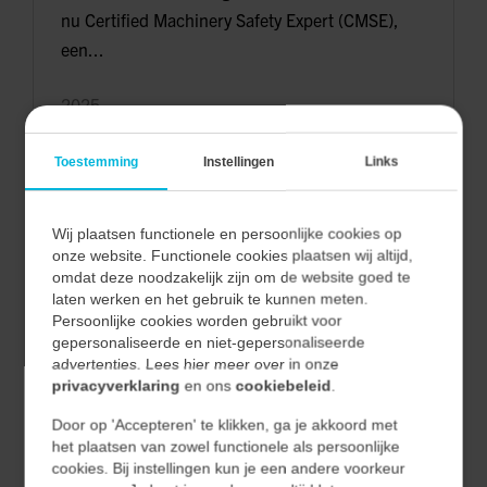
nu Certified Machinery Safety Expert (CMSE),
een...
2025
Toestemming
Instellingen
Links
LEES MEER
Nieuws
Wij plaatsen functionele en persoonlijke cookies op
onze website. Functionele cookies plaatsen wij altijd,
omdat deze noodzakelijk zijn om de website goed te
UITBREIDING WAGENPARK
laten werken en het gebruik te kunnen meten.
Persoonlijke cookies worden gebruikt voor
gepersonaliseerde en niet-gepersonaliseerde
Recent hebben wij 10 nieuwe SEAT Ibiza-
advertenties. Lees hier meer over in onze
modellen in ontvangst mogen nemen.
privacyverklaring
en ons
cookiebeleid
.
Door op 'Accepteren' te klikken, ga je akkoord met
2025
het plaatsen van zowel functionele als persoonlijke
cookies. Bij instellingen kun je een andere voorkeur