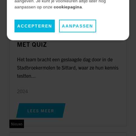
aangeven. Je kunt je voorkeuren altijd later nog
LEES MEER
aanpassen op onze
cookiepagina
.
Nieuws
ACCEPTEREN
AANPASSEN
GEZELLIG PERSONEELSUITJE
MET QUIZ
Het team bracht een geslaagde dag door in de
Stadbroekermolen te Sittard, waar ze hun kennis
testten...
2024
LEES MEER
Nieuws