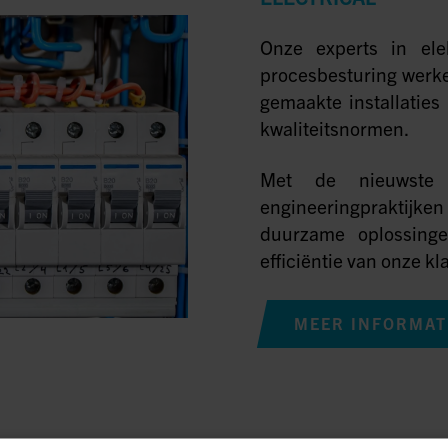
Onze experts in ele
procesbesturing werk
gemaakte installaties
kwaliteitsnormen.
Met de nieuwste 
engineeringpraktijke
duurzame oplossinge
efficiëntie van onze kl
MEER INFORMAT