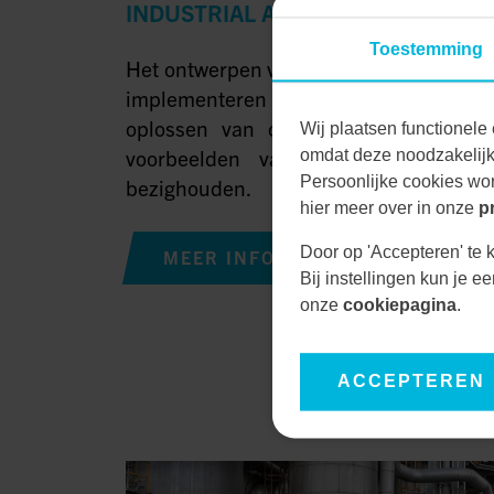
INDUSTRIAL AUTOMATION
Toestemming
Het ontwerpen van de procesbesturing vo
implementeren van een nieuwe mach
oplossen van complexe storingen zij
Wij plaatsen functionele 
voorbeelden van de werkzaamhed
omdat deze noodzakelijk 
Persoonlijke cookies wor
bezighouden.
hier meer over in onze
p
Door op 'Accepteren' te k
MEER INFORMATIE
Bij instellingen kun je 
onze
cookiepagina
.
ACCEPTEREN