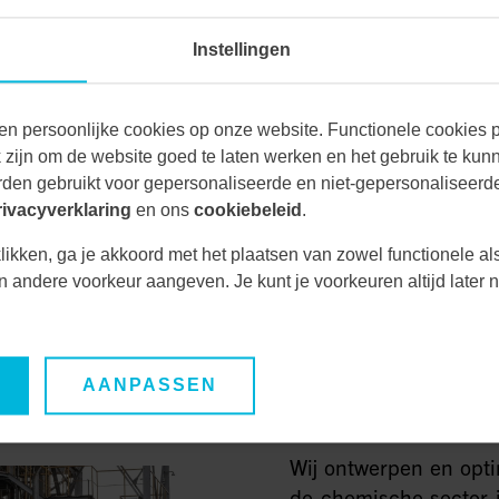
Instellingen
or een pilotplant, het
inebesturing en het
n slechts een aantal
en persoonlijke cookies op onze website. Functionele cookies pl
en waarmee wij ons
zijn om de website goed te laten werken en het gebruik te kun
den gebruikt voor gepersonaliseerde en niet-gepersonaliseerde
rivacyverklaring
en ons
cookiebeleid
.
likken, ga je akkoord met het plaatsen van zowel functionele al
een andere voorkeur aangeven. Je kunt je voorkeuren altijd late
AANPASSEN
CHEMICAL
Wij ontwerpen en opti
de chemische sector i