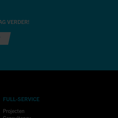
AG VERDER!
T
FULL-SERVICE
Projecten
Consultancy