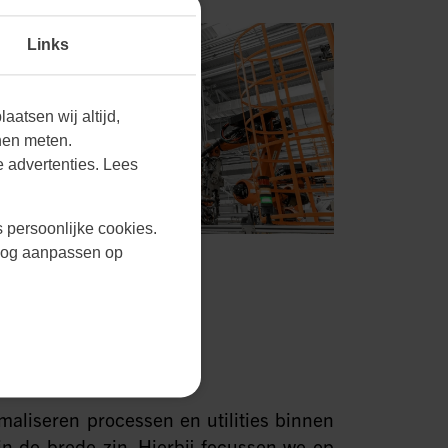
Links
aatsen wij altijd,
nen meten.
 advertenties. Lees
s persoonlijke cookies.
r nog aanpassen op
maliseren processen en utilities binnen
n de brede zin. Hierbij focussen we op