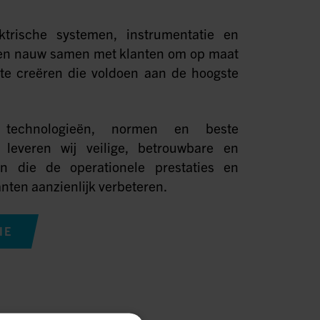
ktrische systemen, instrumentatie en
en nauw samen met klanten om op maat
 te creëren die voldoen aan de hoogste
technologieën, normen en beste
n leveren wij veilige, betrouwbare en
n die de operationele prestaties en
anten aanzienlijk verbeteren.
IE