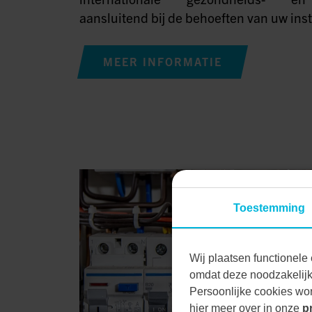
aansluitend bij de behoeften van uw insta
MEER INFORMATIE
Toestemming
Wij plaatsen functionele 
omdat deze noodzakelijk 
Persoonlijke cookies wor
hier meer over in onze
p