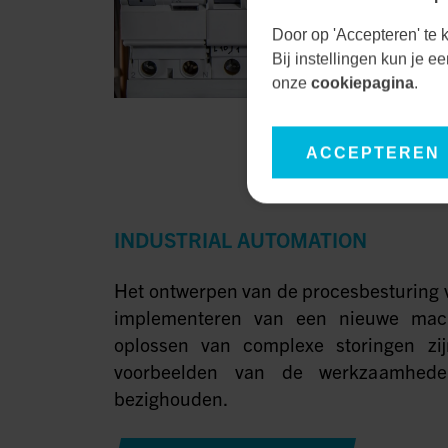
Door op 'Accepteren' te k
Bij instellingen kun je 
onze
cookiepagina
.
ACCEPTEREN
INDUSTRIAL AUTOMATION
Het ontwerpen van de procesbesturing vo
implementeren van een nieuwe mach
oplossen van complexe storingen zij
voorbeelden van de werkzaamhed
bezighouden.