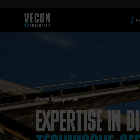
P
Onze disciplines
EXPERTISE IN D