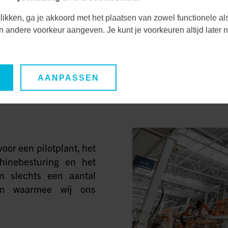
duurzame oplossinge
likken, ga je akkoord met het plaatsen van zowel functionele al
efficiëntie van onze kl
een andere voorkeur aangeven. Je kunt je voorkeuren altijd late
MEER INFORMAT
AANPASSEN
or een pilotplant, het
inebesturing en het
n slechts een aantal
en waarmee wij ons