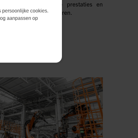
n die de operationele prestaties en
s persoonlijke cookies.
anten aanzienlijk verbeteren.
r nog aanpassen op
IE