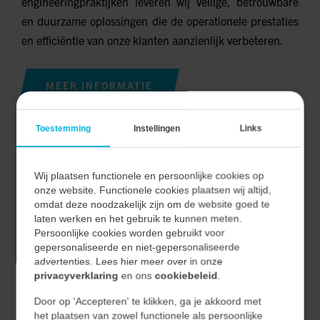
engineeringpraktijken leveren wij veilige, betrouwbare
en duurzame oplossingen die de operationele prestaties
en efficiëntie van onze klanten aanzienlijk verbeteren.
MEER INFORMATIE
Toestemming
Instellingen
Links
INDUSTRIAL AUTOMATION
Wij plaatsen functionele en persoonlijke cookies op
Het ontwerpen van de procesbesturing voor een
onze website. Functionele cookies plaatsen wij altijd,
pilotplant, het implementeren van een nieuwe
omdat deze noodzakelijk zijn om de website goed te
laten werken en het gebruik te kunnen meten.
machinebesturing en het oplossen van complexe
Persoonlijke cookies worden gebruikt voor
storingen zijn slechts een aantal voorbeelden van de
gepersonaliseerde en niet-gepersonaliseerde
werkzaamheden waarmee wij ons bezighouden.
advertenties. Lees hier meer over in onze
privacyverklaring
en ons
cookiebeleid
.
Door op 'Accepteren' te klikken, ga je akkoord met
MEER INFORMATIE
het plaatsen van zowel functionele als persoonlijke