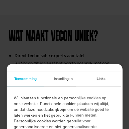
WAT MAAKT VECON UNIEK?
Direct technische experts aan tafel
Bij Vecon zit je vanaf het eerste gesprek met een
engineer aan tafel. Geen verkooppraatje maar direct
iemand die inhoudelijk meedenkt, doorvraagt en
Toestemming
Instellingen
Links
technische diepgang brengt.
Projectbegeleiding met korte communicatielijnen
Wij plaatsen functionele en persoonlijke cookies op
Frequente on-site validaties met operators,
onze website. Functionele cookies plaatsen wij altijd,
omdat deze noodzakelijk zijn om de website goed te
technische voortgangsoverleggen, kostenbewaking en
laten werken en het gebruik te kunnen meten.
het tussentijds afstemmen en bijsturen van
Persoonlijke cookies worden gebruikt voor
ontwerpkeuzes.
gepersonaliseerde en niet-gepersonaliseerde