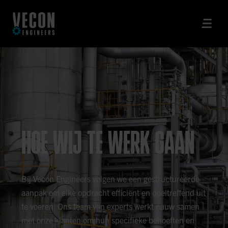
HOE WIJ TE WERK GAAN
Bij Vecon Engineers volgen we een gestructureerde
aanpak om elke opdracht efficiënt en doeltreffend uit
te voeren. Ons team van experts werkt nauw samen
met onze klanten om hun specifieke behoeften en