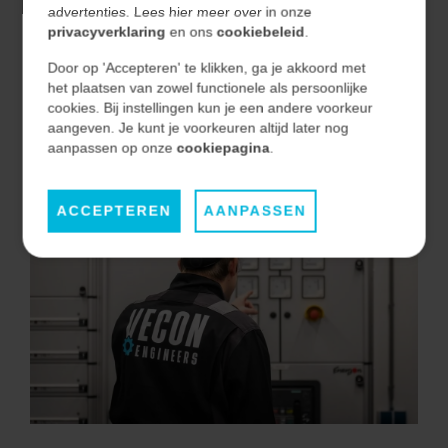
advertenties. Lees hier meer over in onze
Snel schakelen en oplossingsgericht
privacyverklaring
en ons
cookiebeleid
.
Geen overbodige lagen of vertraging. We analyseren
Door op 'Accepteren' te klikken, ga je akkoord met
doelgericht, komen snel tot de kern en zetten direct
het plaatsen van zowel functionele als persoonlijke
stappen richting een werkbare oplossing.
cookies. Bij instellingen kun je een andere voorkeur
aangeven. Je kunt je voorkeuren altijd later nog
aanpassen op onze
cookiepagina
.
ACCEPTEREN
AANPASSEN