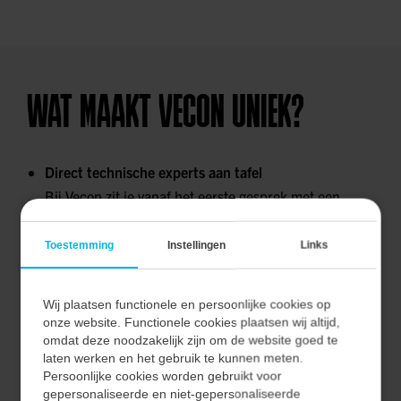
WAT MAAKT VECON UNIEK?
Direct technische experts aan tafel
Bij Vecon zit je vanaf het eerste gesprek met een
engineer aan tafel. Geen verkooppraatje maar direct
iemand die inhoudelijk meedenkt, doorvraagt en
Toestemming
Instellingen
Links
technische diepgang brengt.
Projectbegeleiding met korte communicatielijnen
Wij plaatsen functionele en persoonlijke cookies op
Frequente on-site validaties met operators,
onze website. Functionele cookies plaatsen wij altijd,
omdat deze noodzakelijk zijn om de website goed te
technische voortgangsoverleggen, kostenbewaking en
laten werken en het gebruik te kunnen meten.
het tussentijds afstemmen en bijsturen van
Persoonlijke cookies worden gebruikt voor
ontwerpkeuzes.
gepersonaliseerde en niet-gepersonaliseerde