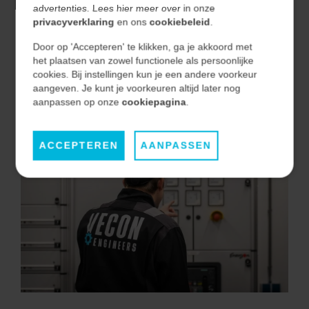
advertenties. Lees hier meer over in onze
Snel schakelen en oplossingsgericht
privacyverklaring
en ons
cookiebeleid
.
Geen overbodige lagen of vertraging. We analyseren
Door op 'Accepteren' te klikken, ga je akkoord met
doelgericht, komen snel tot de kern en zetten direct
het plaatsen van zowel functionele als persoonlijke
stappen richting een werkbare oplossing.
cookies. Bij instellingen kun je een andere voorkeur
aangeven. Je kunt je voorkeuren altijd later nog
aanpassen op onze
cookiepagina
.
ACCEPTEREN
AANPASSEN