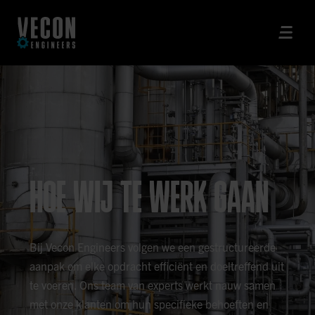
HOE WIJ TE WERK GAAN
Bij Vecon Engineers volgen we een gestructureerde
aanpak om elke opdracht efficiënt en doeltreffend uit
te voeren. Ons team van experts werkt nauw samen
met onze klanten om hun specifieke behoeften en