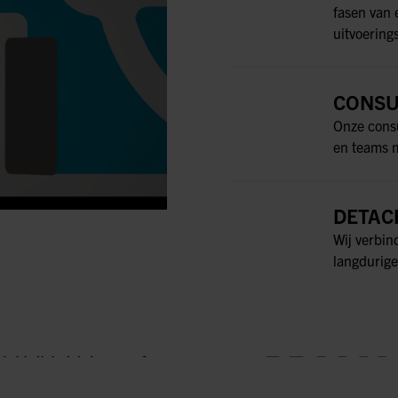
fasen van 
uitvoering
CONSU
Onze consu
en teams m
DETAC
Wij verbin
langdurige