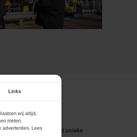
Links
RKTEN THUIS.
aatsen wij altijd,
nen meten.
 advertenties. Lees
grijpen we dat elke markt unieke