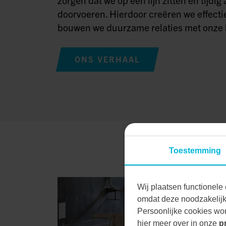
doorvoeren. Hierdoor creëren we effecti
bouwen we duurzame relaties met onze 
ONS VERHAAL
Toestemming
Wij plaatsen functionele 
omdat deze noodzakelijk 
Persoonlijke cookies wor
hier meer over in onze
p