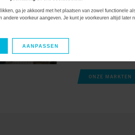
uitdagingen en kansen
Door nauwe samenwerk
likken, ga je akkoord met het plaatsen van zowel functionele al
unieke behoeften en ve
een andere voorkeur aangeven. Je kunt je voorkeuren altijd late
duurzame oplossingen
Hierdoor waarborgen we
AANPASSEN
oplossingen, maar ook 
lange termijn.
ONZE MARKTEN