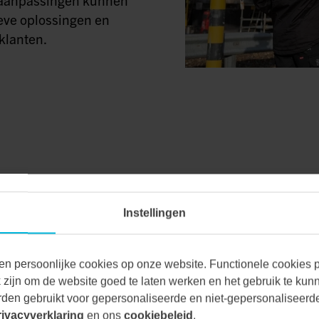
eve oplossingen en
klanten.
Instellingen
VAN ALLE MA
en persoonlijke cookies op onze website. Functionele cookies pl
zijn om de website goed te laten werken en het gebruik te kun
den gebruikt voor gepersonaliseerde en niet-gepersonaliseerde
Bij Vecon Engineers be
rivacyverklaring
en ons
cookiebeleid
.