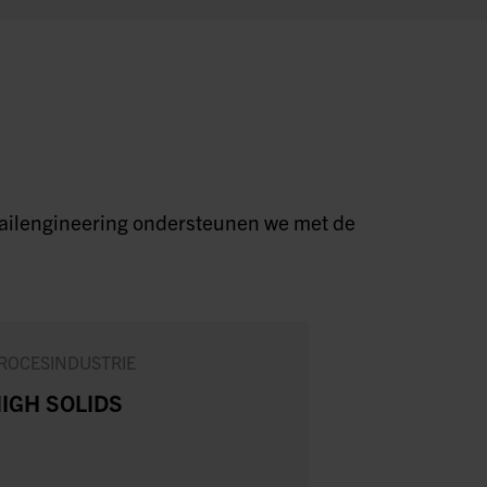
detailengineering ondersteunen we met de
ROCESINDUSTRIE
MAAKINDUSTRI
IGH SOLIDS
NIEUWE
STANDAAR
VOOR SCHA