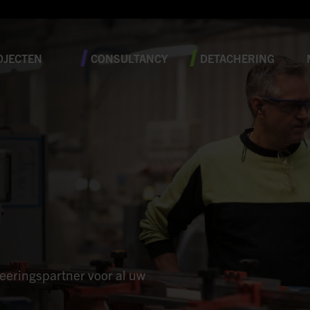
OJECTEN
CONSULTANCY
DETACHERING
neeringspartner voor al uw