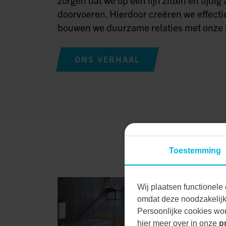
doorvoeren. Hierdoor creëren we effecti
bouwen we duurzame relaties met onze 
ONS VERHAAL
Toestemming
Wij plaatsen functionele 
omdat deze noodzakelijk 
Persoonlijke cookies wor
hier meer over in onze
p