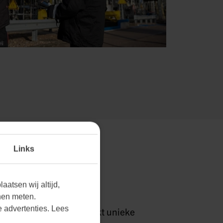
Links
RKTEN THUIS.
aatsen wij altijd,
nen meten.
 advertenties. Lees
grijpen we dat elke markt unieke