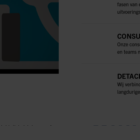
fasen van 
uitvoering
CONSU
Onze consu
en teams m
DETAC
Wij verbin
langdurige