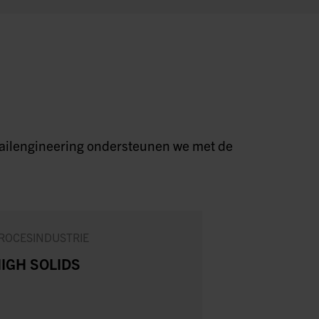
detailengineering ondersteunen we met de
ROCESINDUSTRIE
MAAKINDUSTRI
IGH SOLIDS
NIEUWE
STANDAAR
VOOR SCHA