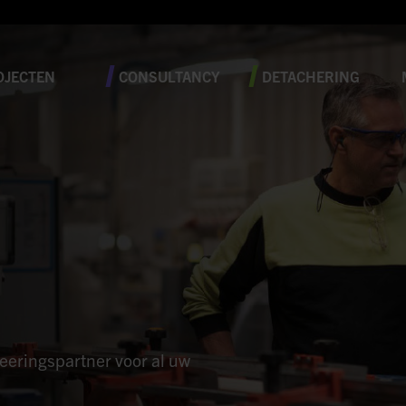
OJECTEN
CONSULTANCY
DETACHERING
neeringspartner voor al uw