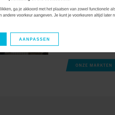
uitdagingen en kansen
Door nauwe samenwerk
likken, ga je akkoord met het plaatsen van zowel functionele al
unieke behoeften en ve
een andere voorkeur aangeven. Je kunt je voorkeuren altijd late
duurzame oplossingen
Hierdoor waarborgen we
AANPASSEN
oplossingen, maar ook 
lange termijn.
ONZE MARKTEN