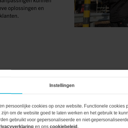
eve oplossingen en
klanten.
Instellingen
VAN ALLE MA
en persoonlijke cookies op onze website. Functionele cookies pl
zijn om de website goed te laten werken en het gebruik te kun
den gebruikt voor gepersonaliseerde en niet-gepersonaliseerde
Bij Vecon Engineers be
rivacyverklaring
en ons
cookiebeleid
.