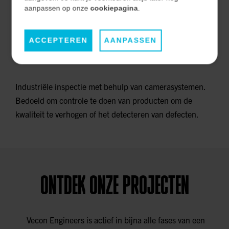
aanpassen op onze
cookiepagina
.
ACCEPTEREN
AANPASSEN
MACHINE VISION
Industriële inspectie met behulp van camerasystemen.
Bedoeld om controle te doen van producten om de
kwaliteit te verhogen of het detecteren van defecten.
ONTDEK ONZE PROJECTEN
Vecon Engineers is actief in bijna alle fases van een