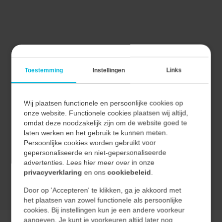
DATA ENGINEERING
Toestemming
Instellingen
Links
Wij ontwerpen en bouwen een omgeving om PLC-data
Wij plaatsen functionele en persoonlijke cookies op
uit machines en fabriek uit te lezen. Met deze data
onze website. Functionele cookies plaatsen wij altijd,
kunnen maken wij dashboards om bijvoorbeeld voor
omdat deze noodzakelijk zijn om de website goed te
laten werken en het gebruik te kunnen meten.
inzicht in storingen, OEE en productieaantallen.
Persoonlijke cookies worden gebruikt voor
gepersonaliseerde en niet-gepersonaliseerde
advertenties. Lees hier meer over in onze
OEE (OVERALL EQUIPMENT EFFECTIVENESS)
privacyverklaring
en ons
cookiebeleid
.
Een maatstaf voor de efficiëntie van productieprocessen,
Door op 'Accepteren' te klikken, ga je akkoord met
het plaatsen van zowel functionele als persoonlijke
die productieprestaties, beschikbaarheid en
cookies. Bij instellingen kun je een andere voorkeur
kwaliteitsoutput beoordeelt.
aangeven. Je kunt je voorkeuren altijd later nog