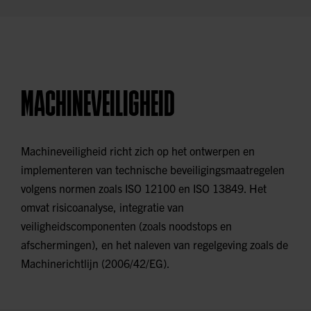
informatiebeveiliging, gericht op het versterken van de
cybersecurity in kritieke infrastructuren, zoals
industriële netwerken en systemen. In Nederland wordt
deze geïmplementeerd door de Cyberbeveiligingswet.
MACHINEVEILIGHEID
Machineveiligheid richt zich op het ontwerpen en
implementeren van technische beveiligingsmaatregelen
volgens normen zoals ISO 12100 en ISO 13849. Het
omvat risicoanalyse, integratie van
veiligheidscomponenten (zoals noodstops en
afschermingen), en het naleven van regelgeving zoals de
Machinerichtlijn (2006/42/EG).