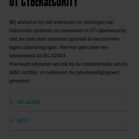
OT CYBERSECURITY
Wij adviseren bij het ontwerpen en beveiligen van
industriële systemen en netwerken in OT-cybersecurity,
met als doel deze systemen optimaal te beschermen
tegen cyberdreigingen. Hiervoor gebruiken we
bijvoorbeeld de IEC 62443
Hiernaast adviseren wij ook bij de implementatie van de
NIS2 richtlijn, in nederland de cyberbeveiligingswet
genoemd.
IEC 62443
IEC 62443 is een reeks normen die zich richten op
NIS2
cyberbeveiliging voor operationele technologie in
automatiserings- en besturingssystemen.
De tweede richtlijn van de EU inzake netwerk- en