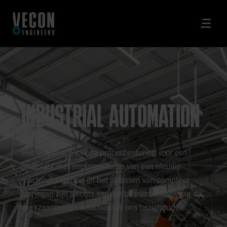
INDUSTRIAL AUTOMATION
Het ontwerpen van de procesbesturing voor een
pilotplant, het implementeren van een nieuwe
machinebesturing en het oplossen van complexe
storingen zijn slechts een aantal voorbeelden van de
werkzaamheden waarmee wij ons bezighouden.