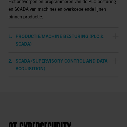
Het ontwerpen en programmeren van de PLC besturing
en SCADA van machines en overkoepelende lijnen
binnen productie.
PRODUCTIE/MACHINE BESTURING (PLC &
SCADA)
Een programmable logic controller (PLC) is het brein
SCADA (SUPERVISORY CONTROL AND DATA
achter een machine, in een PLC wordt de intellegentie
ACQUISITION)
van een machine geprogrammeerd. Een PLC
communiceert met de buitenwereld via in en uitgangen
SCADA, afkorting van Supervisory Control And Data
en gebruikt deze om de machine te besturen
Acquisition, is het verzamelen, doorsturen, verwerken
en visualiseren van meet- en regelsignalen van
machines.