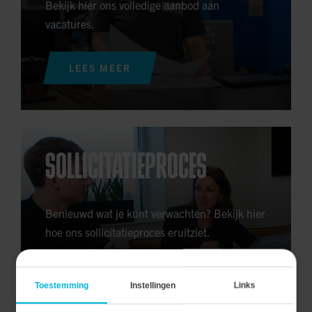
Bekijk hier ons volledige aanbod aan
vacatures.
LEES MEER
SOLLICITATIEPROCES
Benieuwd wat je kunt verwachten? Bekijk hier
hoe ons sollicitatieproces eruitziet.
LEES MEER
Toestemming
Instellingen
Links