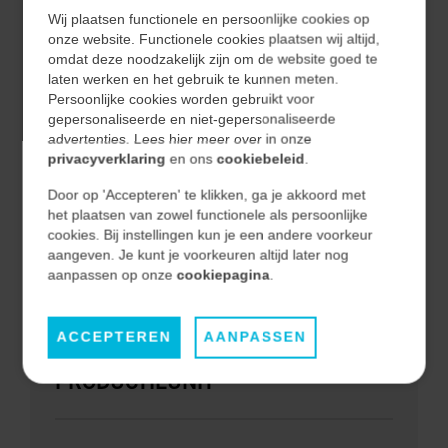
een uniforme, schaalbare structuur....
Wij plaatsen functionele en persoonlijke cookies op
onze website. Functionele cookies plaatsen wij altijd,
omdat deze noodzakelijk zijn om de website goed te
2025
laten werken en het gebruik te kunnen meten.
INDUSTRIAL AUTOMATION
Persoonlijke cookies worden gebruikt voor
gepersonaliseerde en niet-gepersonaliseerde
advertenties. Lees hier meer over in onze
LEES MEER
privacyverklaring
en ons
cookiebeleid
.
Door op 'Accepteren' te klikken, ga je akkoord met
het plaatsen van zowel functionele als persoonlijke
cookies. Bij instellingen kun je een andere voorkeur
aangeven. Je kunt je voorkeuren altijd later nog
aanpassen op onze
cookiepagina
.
WATER
HET VERVANGEN EN UPGRADEN
ACCEPTEREN
AANPASSEN
VAN DE BESTURING VAN EEN
PRODUCTIEUNIT