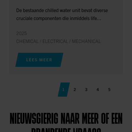
De bestaande chilled water unit bevat diverse
cruciale componenten die inmiddels life...
2025
CHEMICAL / ELECTRICAL / MECHANICAL
LEES MEER
1
2
3
4
5
NIEUWSGIERIG NAAR MEER OF EEN