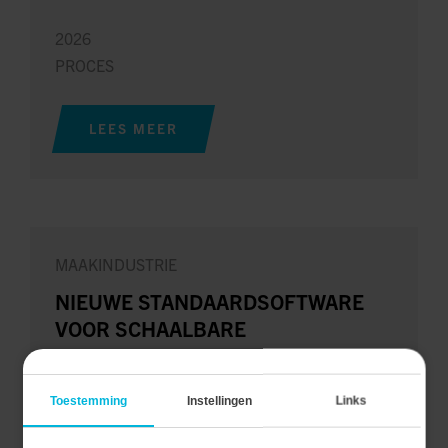
2026
PROCES
LEES MEER
MAAKINDUSTRIE
NIEUWE STANDAARDSOFTWARE
VOOR SCHAALBARE
MACHINEBESTURING
Toestemming
Instellingen
Links
Een klant ontwikkelde eigen software, maar miste