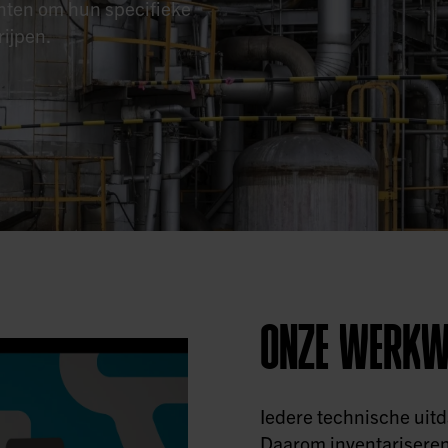
nten om hun specifieke
rijpen.
ONZE WERKW
Iedere technische uit
Daarom inventariseren