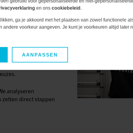
den gebruikt voor gepersonaliseerde en niet-gepersonaliseerde
rivacyverklaring
en ons
cookiebeleid
.
rek met een engineer
likken, ga je akkoord met het plaatsen van zowel functionele al
direct iemand die
een andere voorkeur aangeven. Je kunt je voorkeuren altijd late
 technische diepgang
icatielijnen
AANPASSEN
ators, technische
g en het tussentijds
euzes.
 We analyseren
n zetten direct stappen