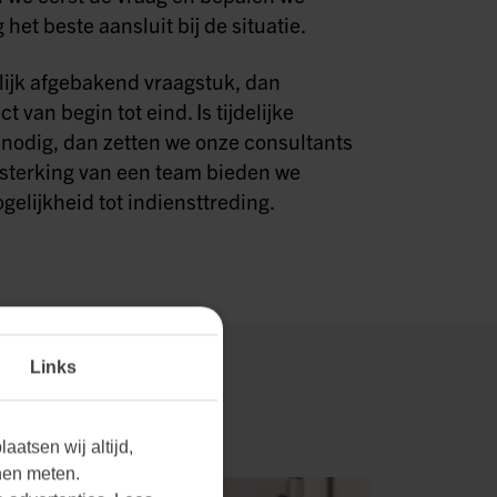
het beste aansluit bij de situatie.
lijk afgebakend vraagstuk, dan
t van begin tot eind. Is tijdelijke
 nodig, dan zetten we onze consultants
ersterking van een team bieden we
elijkheid tot indiensttreding.
Links
aatsen wij altijd,
nen meten.