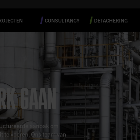
ROJECTEN
CONSULTANCY
DETACHERING
ERK GAAN
tructureerde aanpak om
uit te voeren. Ons team van