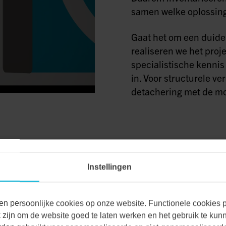
samen welke oplossing 
Gaat het om een duide
realiseren we het projec
specialistische kennis
in. Voor structurele v
detachering met de mog
Instellingen
EK?
en persoonlijke cookies op onze website. Functionele cookies pl
zijn om de website goed te laten werken en het gebruik te kun