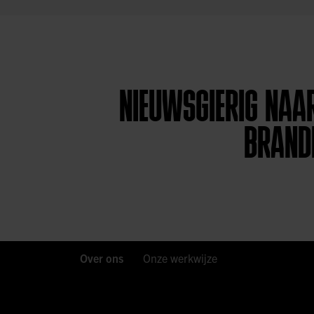
NIEUWSGIERIG NAAR
BRAND
Over ons
Onze werkwijze