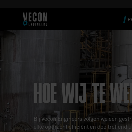
P
HOE WIJ TE W
Bij Vecon Engineers volgen we een ges
elke opdracht efficiënt en doeltreffend 