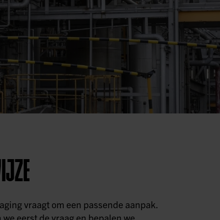
IJZE
daging vraagt om een passende aanpak.
 we eerst de vraag en bepalen we