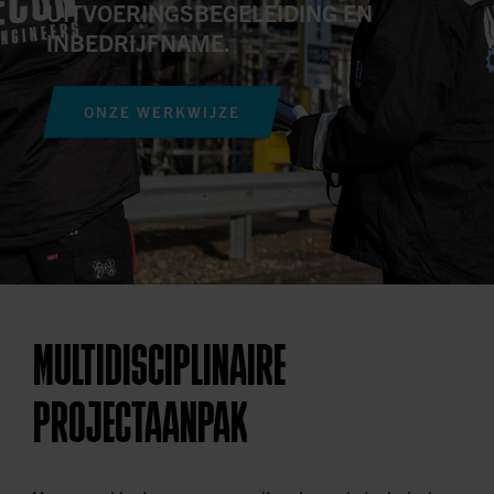
UITVOERINGSBEGELEIDING EN
INBEDRIJFNAME.
ONZE WERKWIJZE
MULTIDISCIPLINAIRE
PROJECTAANPAK