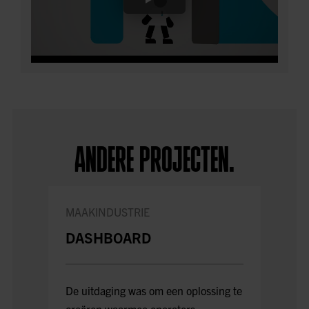
ANDERE PROJECTEN.
MAAKINDUSTRIE
FOOD
DASHBOARD
VEIL
E V
De uitdaging was om een oplossing te
creëren waarmee operators
Bij he