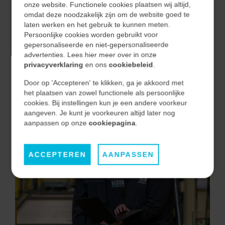
onze website. Functionele cookies plaatsen wij altijd,
interne team van de klant zelfstandig met de
omdat deze noodzakelijk zijn om de website goed te
nieuwe standaard kan doorontwikkelen
laten werken en het gebruik te kunnen meten.
Persoonlijke cookies worden gebruikt voor
gepersonaliseerde en niet-gepersonaliseerde
Met deze aanpak heeft Vecon Engineers geholpen om
advertenties. Lees hier meer over in onze
niet alleen een machine te voorzien van een
privacyverklaring
en ons
cookiebeleid
.
professionele softwarebasis, maar ook een blauwdruk te
Door op 'Accepteren' te klikken, ga je akkoord met
creëren voor alle toekomstige automatiseringsprojecten.
het plaatsen van zowel functionele als persoonlijke
cookies. Bij instellingen kun je een andere voorkeur
aangeven. Je kunt je voorkeuren altijd later nog
aanpassen op onze
cookiepagina
.
ACCEPTEREN
AANPASSEN