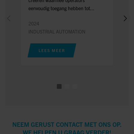
eenvoudig toegang hebben tot...
machin
verbru
2024
INDUSTRIAL AUTOMATION
2024
INDU
LEES MEER
L
NEEM GERUST CONTACT MET ONS OP.
WE HELPEN U GRAAG VERDER!