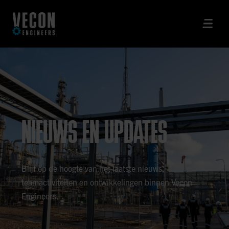
NIEUWS EN UPDATES
Blijf op de hoogte van het laatste nieuws,
teamactiviteiten en ontwikkelingen binnen Vecon
Engineers.