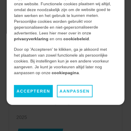
onze website. Functionele cookies plaatsen wij altijd,
nu Certified Machinery Safety Expert (CMSE),
omdat deze noodzakelijk zijn om de website goed te
een...
laten werken en het gebruik te kunnen meten.
Persoonlijke cookies worden gebruikt voor
gepersonaliseerde en niet-gepersonaliseerde
2025
advertenties. Lees hier meer over in onze
privacyverklaring
en ons
cookiebeleid
.
LEES MEER
Door op 'Accepteren' te klikken, ga je akkoord met
het plaatsen van zowel functionele als persoonlijke
Nieuws
cookies. Bij instellingen kun je een andere voorkeur
aangeven. Je kunt je voorkeuren altijd later nog
aanpassen op onze
cookiepagina
.
UITBREIDING WAGENPARK
ACCEPTEREN
AANPASSEN
Recent hebben wij 10 nieuwe SEAT Ibiza-
modellen in ontvangst mogen nemen.
2025