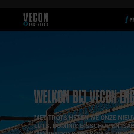
P
WELKOM BIJ VECON ENG
MET TROTS HETEN WE ONZE NIEU
LUTS, DOMINIC BISSCHOP EN ISA
MEERENDONK WELKOM BIJ VECON