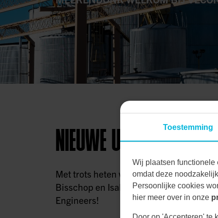
Toestemming
NIEUWE UITDAGING
Wij plaatsen functionele 
Met trots heten we onze nieuwe collega’
omdat deze noodzakelijk 
Bisschop en Isabelle van den Meerendo
Persoonlijke cookies wor
hier meer over in onze
p
Engineers!
Door op 'Accepteren' te k