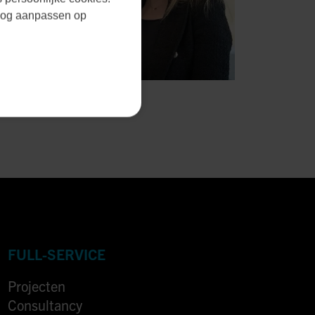
r nog aanpassen op
FULL-SERVICE
Projecten
Consultancy