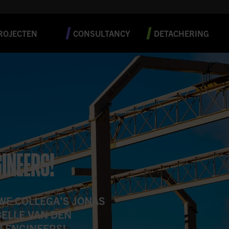
ROJECTEN
CONSULTANCY
DETACHERING
INEERS!
WE COLLEGA’S JONAS
BELLE VAN DEN
 ENGINEERS!