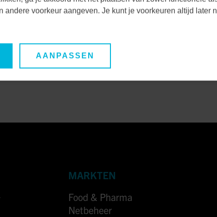
m en zorgen zij ervoor
een andere voorkeur aangeven. Je kunt je voorkeuren altijd late
te plek terechtkomen.
AANPASSEN
MARKTEN
Food & Pharma
7
Netbeheer