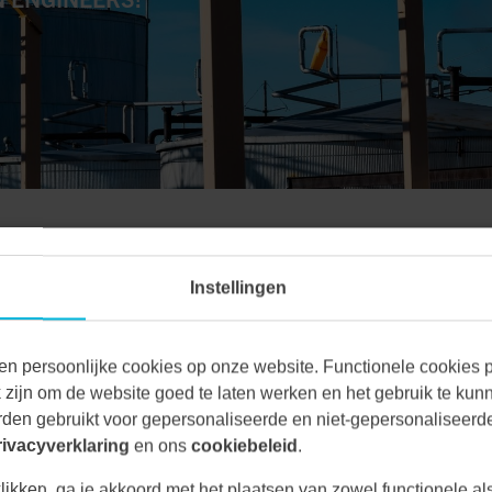
Instellingen
en persoonlijke cookies op onze website. Functionele cookies pl
s Jonas Luts, Dominic
zijn om de website goed te laten werken en het gebruik te kun
nk welkom bij Vecon
den gebruikt voor gepersonaliseerde en niet-gepersonaliseerde
rivacyverklaring
en ons
cookiebeleid
.
likken, ga je akkoord met het plaatsen van zowel functionele al