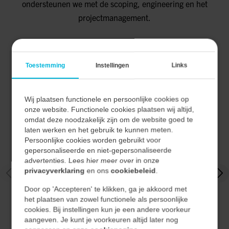
ondersteunen we met de scoping, engineering en het
projectmanagement.
Toestemming
Instellingen
Links
PROCESINDUSTRIE
OPERATING WINDOWS IN
Wij plaatsen functionele en persoonlijke cookies op
DYMENZIONS
onze website. Functionele cookies plaatsen wij altijd,
omdat deze noodzakelijk zijn om de website goed te
laten werken en het gebruik te kunnen meten.
Persoonlijke cookies worden gebruikt voor
De kern van de uitdaging lag in het combineren van
gepersonaliseerde en niet-gepersonaliseerde
een groot documentatiepakket...
advertenties. Lees hier meer over in onze
privacyverklaring
en ons
cookiebeleid
.
2026
Door op 'Accepteren' te klikken, ga je akkoord met
PROCES
het plaatsen van zowel functionele als persoonlijke
cookies. Bij instellingen kun je een andere voorkeur
aangeven. Je kunt je voorkeuren altijd later nog
LEES MEER