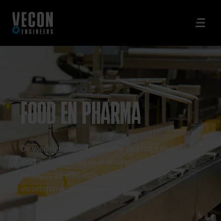
FOOD EN PHARMA
De voedingsmiddelenindustrie stelt hoge eisen aan
efficiëntie, kwaliteit en voedselveiligheid. Zo
verhogen we efficiëntie, verlagen we kosten en
verbeteren we productkwaliteit.