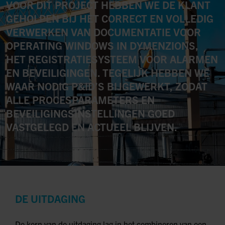
VOOR DIT PROJECT HEBBEN WE DE KLANT
GEHOLPEN BIJ HET CORRECT EN VOLLEDIG
VERWERKEN VAN DOCUMENTATIE VOOR
OPERATING WINDOWS IN DYMENZIONS,
HET REGISTRATIESYSTEEM VOOR ALARMEN
EN BEVEILIGINGEN. TEGELIJK HEBBEN WE
WAAR NODIG P&ID’S BIJGEWERKT, ZODAT
ALLE PROCESPARAMETERS EN
BEVEILIGINGSINSTELLINGEN GOED
VASTGELEGD EN ACTUEEL BLIJVEN.
DE UITDAGING
De kern van de uitdaging lag in het combineren van een