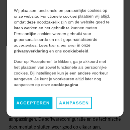
Het team heeft gewerkt aan het verwerken van de
Wij plaatsen functionele en persoonlijke cookies op
benodigde documentatie en het integreren van
onze website. Functionele cookies plaatsen wij altijd,
omdat deze noodzakelijk zijn om de website goed te
operating windows in Dymenzions.
laten werken en het gebruik te kunnen meten.
Tijdens de opdracht is regulier overleg met de klant
Persoonlijke cookies worden gebruikt voor
gepersonaliseerde en niet-gepersonaliseerde
geweest over de voorgang en inhoudelijke keuzes en
advertenties. Lees hier meer over in onze
adviezen in de opdracht.
privacyverklaring
en ons
cookiebeleid
.
Waar nodig zijn P&ID’s bijgewerkt om wijzigingen en
Door op 'Accepteren' te klikken, ga je akkoord met
integraties correct weer te geven.
het plaatsen van zowel functionele als persoonlijke
cookies. Bij instellingen kun je een andere voorkeur
HET RESULTAAT
aangeven. Je kunt je voorkeuren altijd later nog
aanpassen op onze
cookiepagina
.
Het resultaat is dat de klant weer grip heeft op zijn
alarm- en beveiligingsregistraties, met een dossier dat
ACCEPTEREN
AANPASSEN
klaar is voor verder gebruik en toekomstige
aanpassingen. De softwareconfiguratie en de technische
documentatie sluiten weer goed op elkaar aan.