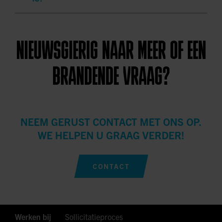
bent.
Geen probleem. We blijven graag met je in contact en
kijken samen naar toekomstige mogelijkheden of
NIEUWSGIERIG NAAR MEER OF EEN
projecten die beter aansluiten bij jouw wensen en
ervaring.
BRANDENDE VRAAG?
NEEM GERUST CONTACT MET ONS OP.
WE HELPEN U GRAAG VERDER!
CONTACT
Werken bij
Sollicitatieproces