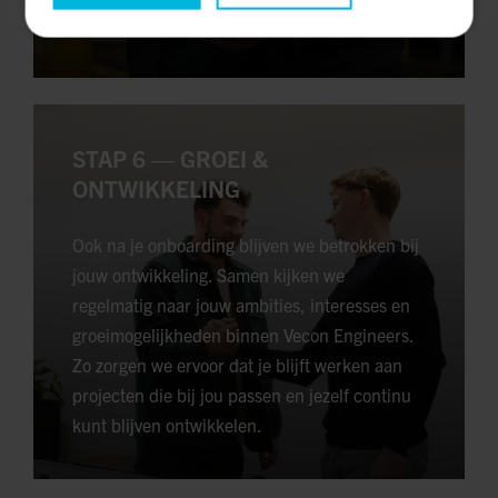
met vertrouwen aan de slag kunt.
STAP 6 — GROEI &
ONTWIKKELING
Ook na je onboarding blijven we betrokken bij
jouw ontwikkeling. Samen kijken we
regelmatig naar jouw ambities, interesses en
groeimogelijkheden binnen Vecon Engineers.
Zo zorgen we ervoor dat je blijft werken aan
projecten die bij jou passen en jezelf continu
kunt blijven ontwikkelen.