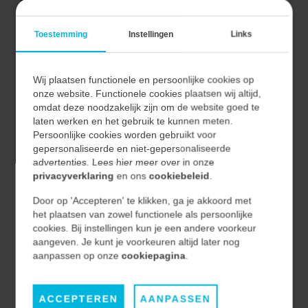
Zijn we allebei enthousiast? Dan ontvang je
Toestemming
Instellingen
Links
van ons een passend aanbod.
We nodigen je graag uit op kantoor om het
contract te ondertekenen en alvast kennis te
Wij plaatsen functionele en persoonlijke cookies op
maken met jouw toekomstige collega’s tijdens
onze website. Functionele cookies plaatsen wij altijd,
omdat deze noodzakelijk zijn om de website goed te
onze vrijdagmiddagafsluiting.
laten werken en het gebruik te kunnen meten.
Persoonlijke cookies worden gebruikt voor
gepersonaliseerde en niet-gepersonaliseerde
advertenties. Lees hier meer over in onze
privacyverklaring
en ons
cookiebeleid
.
STAP 5 — ONBOARDING
Door op 'Accepteren' te klikken, ga je akkoord met
het plaatsen van zowel functionele als persoonlijke
Welkom bij Vecon Engineers! Vanaf jouw
cookies. Bij instellingen kun je een andere voorkeur
aangeven. Je kunt je voorkeuren altijd later nog
eerste werkdag begeleiden we je stap voor
aanpassen op onze
cookiepagina
.
stap tijdens de onboarding. Zo zorgen we
ervoor dat je snel vertrouwd raakt met onze
ACCEPTEREN
AANPASSEN
organisatie, collega’s en projecten, zodat je