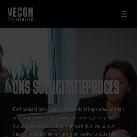
ONS SOLLICITATIEPROCES
Enthousiast geworden? Ons sollicitatieproces houden
we graag persoonlijk, duidelijk en laagdrempelig.
Vanaf jouw eerste kennismaking kijken we samen
naar jouw ambities, ervaring en welke functie het