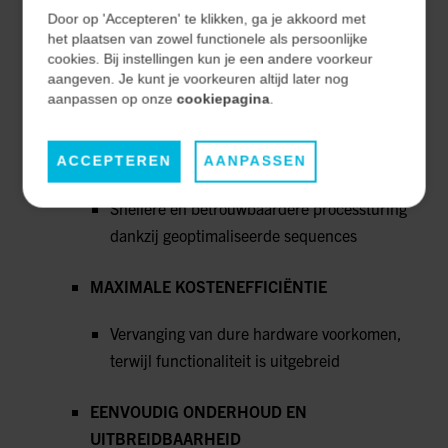
VOLLEDIG WERKENDE,
Door op 'Accepteren' te klikken, ga je akkoord met
TOEKOMSTBESTENDIGE MACHINE
het plaatsen van zowel functionele als persoonlijke
cookies. Bij instellingen kun je een andere voorkeur
aangeven. Je kunt je voorkeuren altijd later nog
PLC-systeem met IoT-mogelijkheden voor
aanpassen op onze
cookiepagina
.
real-time dataverzameling
VERBETERDE PERFORMANCE
ACCEPTEREN
AANPASSEN
Snellere en betrouwbaardere processturing
dankzij geoptimaliseerde sequences
MAXIMALE KOSTENEFFICIËNTIE
Vervanging van dure hardware voorkomen,
terwijl functionaliteit is uitgebreid
EENVOUDIG ONDERHOUD EN
UITBREIDBAARHEID