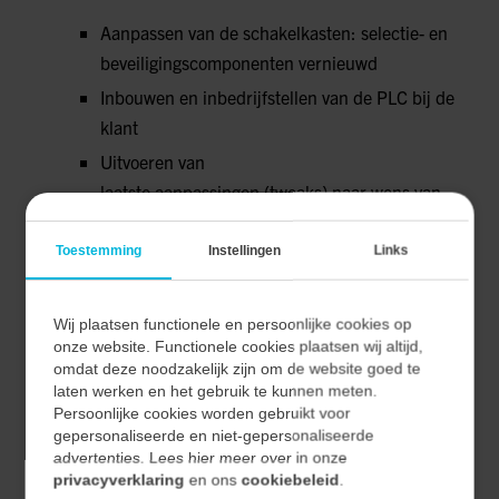
Aanpassen van de schakelkasten: selectie- en
beveiligingscomponenten vernieuwd
Inbouwen en inbedrijfstellen van de PLC bij de
klant
Uitvoeren van
laatste
aanpassingen
(
tweaks
)
naar wens van
de
(eind
–
)
gebruiker
Toestemming
Instellingen
Links
PROCESOPTIMALISATIE
Wij plaatsen functionele en persoonlijke cookies op
Finetuning van de volgorde en timing binnen
onze website. Functionele cookies plaatsen wij altijd,
het productieproces
omdat deze noodzakelijk zijn om de website goed te
laten werken en het gebruik te kunnen meten.
Testen van nieuwe aansturing en IoT-monitoring
Persoonlijke cookies worden gebruikt voor
gepersonaliseerde en niet-gepersonaliseerde
HET RESULTAAT
advertenties. Lees hier meer over in onze
privacyverklaring
en ons
cookiebeleid
.