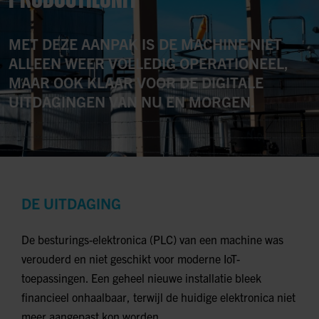
MET DEZE AANPAK IS DE MACHINE NIET
ALLEEN WEER VOLLEDIG OPERATIONEEL,
MAAR OOK KLAAR VOOR DE DIGITALE
UITDAGINGEN VAN NU EN MORGEN.
DE UITDAGING
De besturings-elektronica (PLC) van een machine was
verouderd en niet geschikt voor moderne IoT-
toepassingen. Een geheel nieuwe installatie bleek
financieel onhaalbaar, terwijl de huidige elektronica niet
meer aangepast kon worden.