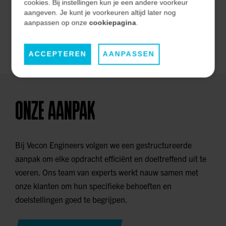
effectiviteit op de lange termijn.
cookies. Bij instellingen kun je een andere voorkeur
aangeven. Je kunt je voorkeuren altijd later nog
aanpassen op onze
cookiepagina
.
ONZE MARKTEN
ACCEPTEREN
AANPASSEN
ONZE AANPAK
Bij Vecon Engineers volgen we een gestructureerde
aanpak om elke opdracht efficiënt en doeltreffend uit te
voeren. Ons team van experts werkt nauw samen met
onze klanten om hun specifieke behoeften en
doelstellingen goed te begrijpen.