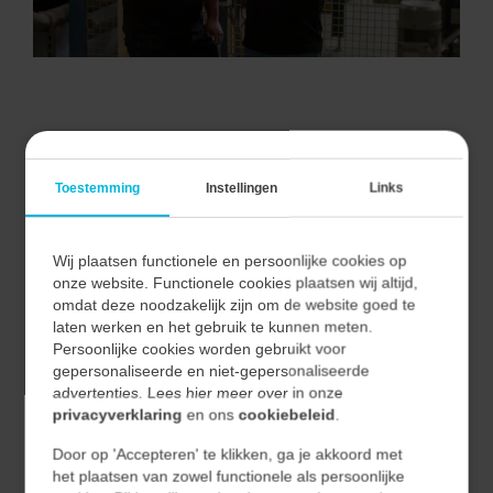
VAN ALLE MARKTEN THUIS.
Toestemming
Instellingen
Links
Wij plaatsen functionele en persoonlijke cookies op
Bij Vecon Engineers begrijpen we dat elke markt unieke
onze website. Functionele cookies plaatsen wij altijd,
uitdagingen en kansen biedt.
omdat deze noodzakelijk zijn om de website goed te
Door nauwe samenwerking met onze klanten begrijpen
laten werken en het gebruik te kunnen meten.
Persoonlijke cookies worden gebruikt voor
we hun unieke behoeften en vertalen we deze naar
gepersonaliseerde en niet-gepersonaliseerde
effectieve en duurzame oplossingen.
advertenties. Lees hier meer over in onze
privacyverklaring
en ons
cookiebeleid
.
Hierdoor waarborgen we niet alleen de kwaliteit van
Door op 'Accepteren' te klikken, ga je akkoord met
onze oplossingen, maar ook hun relevantie en
het plaatsen van zowel functionele als persoonlijke