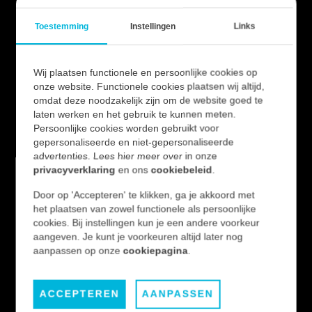
Toestemming
Instellingen
Links
CONTACT
Transportlaan 77
Wij plaatsen functionele en persoonlijke cookies op
onze website. Functionele cookies plaatsen wij altijd,
4e verdieping
omdat deze noodzakelijk zijn om de website goed te
6163 CX Geleen
laten werken en het gebruik te kunnen meten.
Persoonlijke cookies worden gebruikt voor
gepersonaliseerde en niet-gepersonaliseerde
NL: 085 743 000 5
advertenties. Lees hier meer over in onze
BE: 03 331 33 81
privacyverklaring
en ons
cookiebeleid
.
Door op 'Accepteren' te klikken, ga je akkoord met
info@veconengineers.com
het plaatsen van zowel functionele als persoonlijke
cookies. Bij instellingen kun je een andere voorkeur
MARKTEN
aangeven. Je kunt je voorkeuren altijd later nog
aanpassen op onze
cookiepagina
.
Food & Pharma
Netbeheer
ACCEPTEREN
AANPASSEN
Procesindustrie