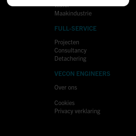
Water
Maakindustrie
FULL-SERVICE
Projecten
Consultancy
Detachering
VECON ENGINEERS
Over ons
Cookies
Privacy verklaring