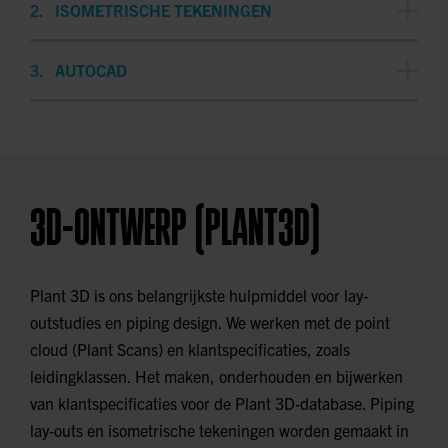
ISOMETRISCHE TEKENINGEN
het volledige leidingsysteem binnen een installatie,
waarbij de positionering en routing van alle pijpleidingen
Gedetailleerde 3D-tekeningen van leidingsystemen die
AUTOCAD
worden weergegeven.
worden gebruikt om het ontwerp en de uitvoering van
het piping systeem visueel weer te geven.
Een veelgebruikte software voor het ontwerp en de
tekening van piping, plant lay-outs en revisies van
bestaande klanttekeningen.
3D-ONTWERP (PLANT3D)
Plant 3D is ons belangrijkste hulpmiddel voor lay-
outstudies en piping design. We werken met de point
cloud (Plant Scans) en klantspecificaties, zoals
leidingklassen. Het maken, onderhouden en bijwerken
van klantspecificaties voor de Plant 3D-database. Piping
lay-outs en isometrische tekeningen worden gemaakt in