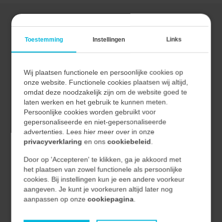
bedrijfszekere installatie.
INSPECTIES
Toestemming
Instellingen
Links
Inspectie is essentieel om weloverwogen beslissingen te
Wij plaatsen functionele en persoonlijke cookies op
onze website. Functionele cookies plaatsen wij altijd,
nemen, waarbij wij onze klanten ondersteunen bij het
omdat deze noodzakelijk zijn om de website goed te
uitvoeren van inspecties, het documenteren van de
laten werken en het gebruik te kunnen meten.
resultaten en het adviseren over de volgende stappen
Persoonlijke cookies worden gebruikt voor
gepersonaliseerde en niet-gepersonaliseerde
om risico’s te beperken.
advertenties. Lees hier meer over in onze
privacyverklaring
en ons
cookiebeleid
.
Door op 'Accepteren' te klikken, ga je akkoord met
het plaatsen van zowel functionele als persoonlijke
PREVENTIEF ONDERHOUDSPLAN
cookies. Bij instellingen kun je een andere voorkeur
aangeven. Je kunt je voorkeuren altijd later nog
Een preventief onderhoudsplan zorgt ervoor dat
aanpassen op onze
cookiepagina
.
apparatuur en systemen regelmatig worden
geïnspecteerd en onderhouden om storingen te