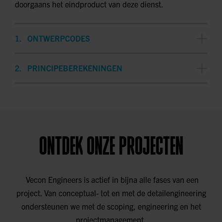
doorgaans het eindproduct van deze dienst.
ONTWERPCODES
De regels en normen waaraan de berekeningen en
PRINCIPEBEREKENINGEN
ontwerpen moeten voldoen om te voldoen aan
gezondheids- en veiligheidsvereisten en om de
Initiële berekeningen die worden uitgevoerd om de
conformiteit met industriestandaarden te waarborgen.
haalbaarheid en basisontwerpen voor niet-standaard
geometrieën te evalueren voordat gedetailleerdere
analyses worden uitgevoerd.
ONTDEK ONZE PROJECTEN
Vecon Engineers is actief in bijna alle fases van een
project. Van conceptual- tot en met de detailengineering
ondersteunen we met de scoping, engineering en het
projectmanagement.