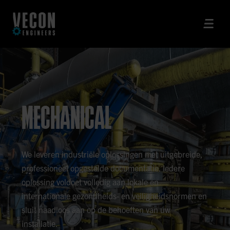
MECHANICAL
We leveren industriële oplossingen met uitgebreide,
professioneel opgestelde documentatie. Iedere
oplossing voldoet volledig aan lokale en
internationale gezondheids- en veiligheidsnormen en
sluit naadloos aan op de behoeften van uw
installatie.