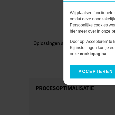
Wij plaatsen functionele 
omdat deze noodzakelijk 
O
Persoonlijke cookies wor
hier meer over in onze
p
Door op 'Accepteren' te k
Oplossingen stellen ons in staat om el
Bij instellingen kun je 
onze
cookiepagina
.
ACCEPTEREN
PROCESOPTIMALISATIE