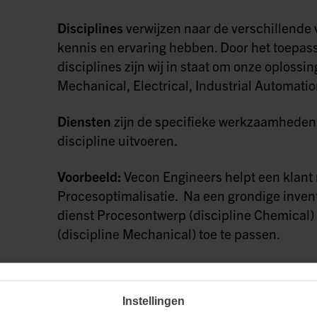
Disciplines
verwijzen naar de verschillende
kennis en ervaring hebben. Door het toepas
disciplines zijn wij in staat om onze oplossin
Mechanical, Electrical, Industrial Automatio
Diensten
zijn de specifieke werkzaamheden
discipline uitvoeren.
Voorbeeld:
Vecon Engineers helpt een klant
Procesoptimalisatie. Na een grondige invent
dienst Procesontwerp (discipline Chemical)
(discipline Mechanical) toe te passen.
Instellingen