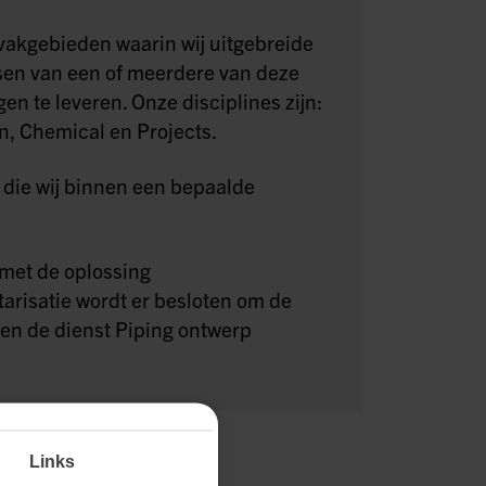
 vakgebieden waarin wij uitgebreide
sen van een of meerdere van deze
gen te leveren. Onze disciplines zijn:
n, Chemical en Projects.
 die wij binnen een bepaalde
 met de oplossing
arisatie wordt er besloten om de
 en de dienst Piping ontwerp
Links