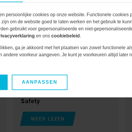
Onze oplossingen
en persoonlijke cookies op onze website. Functionele cookies pl
zijn om de website goed te laten werken en het gebruik te kun
NTDEK ONZE ANDERE OPLOSSING
den gebruikt voor gepersonaliseerde en niet-gepersonaliseerde
rivacyverklaring
en ons
cookiebeleid
.
likken, ga je akkoord met het plaatsen van zowel functionele al
ke technische uitdaging multidisciplinair aan te pakke
een andere voorkeur aangeven. Je kunt je voorkeuren altijd late
van disciplines en diensten toe te passen.
AANPASSEN
Safety
MEER LEZEN