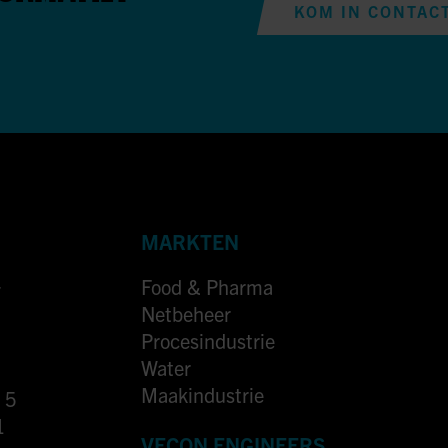
KOM IN CONTAC
MARKTEN
Food & Pharma
7
Netbeheer
Procesindustrie
Water
Maakindustrie
 5
1
VECON ENGINEERS