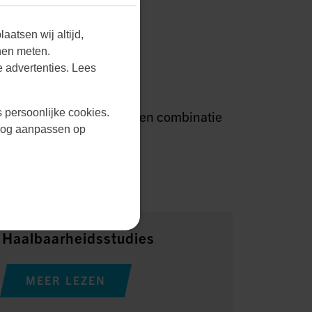
aatsen wij altijd,
nen meten.
EN
 advertenties. Lees
s persoonlijke cookies.
n. Dit bereiken wij door een combinatie
r nog aanpassen op
Haalbaarheidsstudies
MEER LEZEN