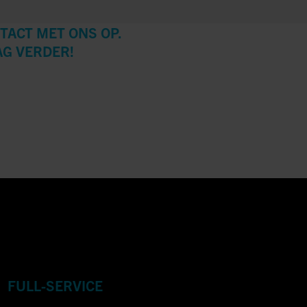
TACT MET ONS OP.
AG VERDER!
FULL-SERVICE