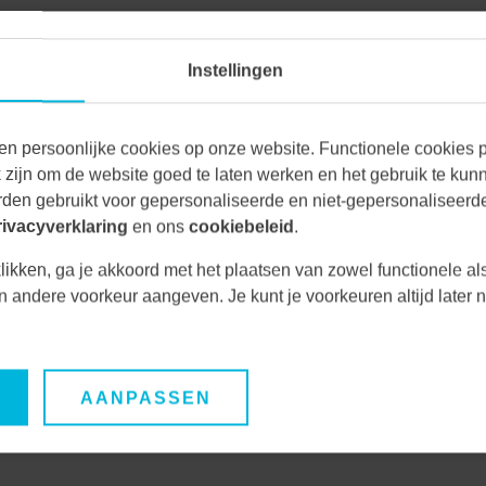
t voor de wettelijk monsternames
Instellingen
E
overschrijding van emissielimieten
en persoonlijke cookies op onze website. Functionele cookies pl
zijn om de website goed te laten werken en het gebruik te kun
lende zekerheid en voldoet aan audit-eisen
den gebruikt voor gepersonaliseerde en niet-gepersonaliseerde
rivacyverklaring
en ons
cookiebeleid
.
likken, ga je akkoord met het plaatsen van zowel functionele al
r dankzij strakke procesbewaking
een andere voorkeur aangeven. Je kunt je voorkeuren altijd late
uimte voor extra meetsensoren of
AANPASSEN
 klant nu een betrouwbaar emissiepunt dat