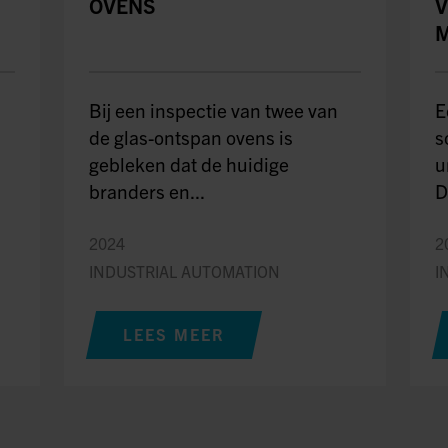
OVENS
V
M
Bij een inspectie van twee van
E
de glas-ontspan ovens is
s
gebleken dat de huidige
u
branders en...
D
2024
2
INDUSTRIAL AUTOMATION
I
LEES MEER