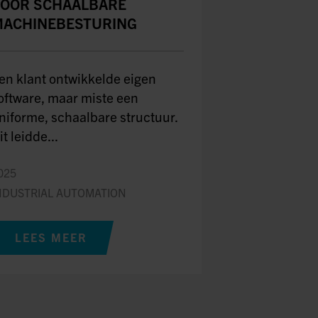
OOR SCHAALBARE
ACHINEBESTURING
en klant ontwikkelde eigen
oftware, maar miste een
niforme, schaalbare structuur.
it leidde...
025
NDUSTRIAL AUTOMATION
LEES MEER