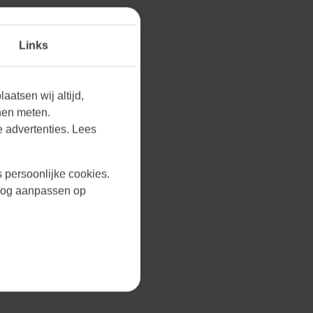
Links
aatsen wij altijd,
nen meten.
 advertenties. Lees
s persoonlijke cookies.
r nog aanpassen op