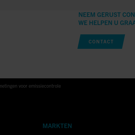
NEEM GERUST CON
WE HELPEN U GRA
CONTACT
metingen voor emissiecontrole
MARKTEN