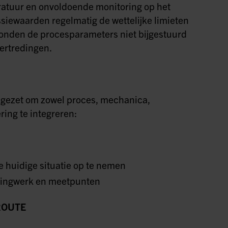
ratuur en onvoldoende monitoring op het
iewaarden regelmatig de wettelijke limieten
konden de procesparameters niet bijgestuurd
ertredingen.
ngezet om zowel proces, mechanica,
ring te integreren:
e huidige situatie op te nemen
eidingwerk en meetpunten
ROUTE