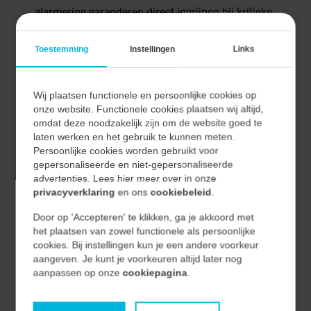
alarmering garanderen direct ingrijpen bij kritieke
waarden
Toestemming
Instellingen
Links
Toekomstbestendige installatie: Dankzij de
multidisciplinaire aanpak is het systeem nu flexibel
uitbreidbaar en eenvoudiger te onderhouden
Wij plaatsen functionele en persoonlijke cookies op
onze website. Functionele cookies plaatsen wij altijd,
Met deze oplossing hebben we zowel de continuïteit als
omdat deze noodzakelijk zijn om de website goed te
laten werken en het gebruik te kunnen meten.
de veiligheid van de installatie aanzienlijk verbeterd en
Persoonlijke cookies worden gebruikt voor
de kans op kostbare stilstand of schade tot een
gepersonaliseerde en niet-gepersonaliseerde
advertenties. Lees hier meer over in onze
minimum beperkt.
privacyverklaring
en ons
cookiebeleid
.
Terug naar overzicht
Door op 'Accepteren' te klikken, ga je akkoord met
het plaatsen van zowel functionele als persoonlijke
cookies. Bij instellingen kun je een andere voorkeur
aangeven. Je kunt je voorkeuren altijd later nog
aanpassen op onze
cookiepagina
.
CONTACT