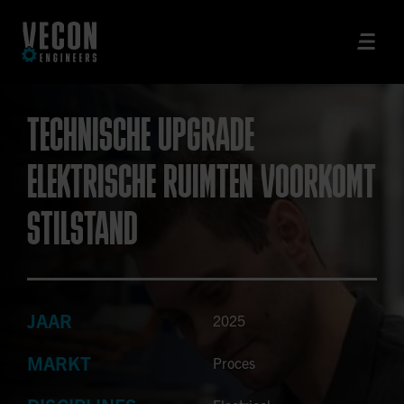
TECHNISCHE UPGRADE
ELEKTRISCHE RUIMTEN VOORKOMT
STILSTAND
JAAR
2025
MARKT
Proces