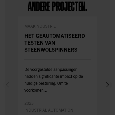
ANDERE PROJECTEN.
MAAKINDUSTRIE
MAAK
HET GEAUTOMATISEERD
PLC
TESTEN VAN
PLA
STEENWOLSPINNERS
Vecon 
De voorgestelde aanpassingen
betrou
hadden significante impact op de
versch
huidige besturing. Om te
testen.
voorkomen...
2024
2023
INDU
INDUSTRIAL AUTOMATION