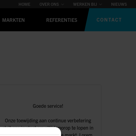
HOME
OVER ONS
WERKEN BIJ
NIEUWS
CONTACT
MARKTEN
REFERENTIES
Goede service!
Onze toewijding aan continue verbetering
stelt ons in staat om altijd voorop te lopen in
de ontwikkelingen binnen de markt. Lorem