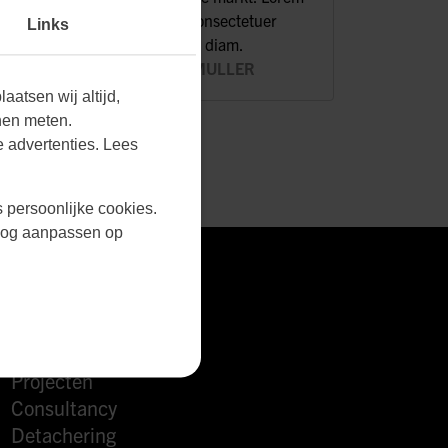
ipsum dolor sit amet, consectetuer
Links
adipiscing elit, sed diam.
5
/ 5
CEDRIC MULLER
aatsen wij altijd,
nen meten.
 advertenties. Lees
s persoonlijke cookies.
r nog aanpassen op
FULL-SERVICE
Projecten
Consultancy
Detachering