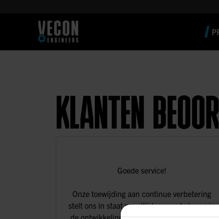
P
KLANTEN BEOOR
Goede service!
Onze toewijding aan continue verbetering
stelt ons in staat om altijd voorop te lopen in
de ontwikkelingen binnen de markt. Lorem