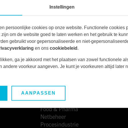
ipsum dolor sit amet, consectetuer
Instellingen
adipiscing elit, sed diam.
5
/ 5
ROB SIMONS
en persoonlijke cookies op onze website. Functionele cookies pl
zijn om de website goed te laten werken en het gebruik te kun
den gebruikt voor gepersonaliseerde en niet-gepersonaliseerde
rivacyverklaring
en ons
cookiebeleid
.
likken, ga je akkoord met het plaatsen van zowel functionele al
een andere voorkeur aangeven. Je kunt je voorkeuren altijd late
AANPASSEN
MARKTEN
Food & Pharma
7
Netbeheer
Procesindustrie