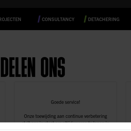
ROJECTEN
CONSULTANCY
DETACHERING
DELEN ONS
Goede service!
Onze toewijding aan continue verbetering
stelt ons in staat om altijd voorop te lopen in
de ontwikkelingen binnen de markt. Lorem