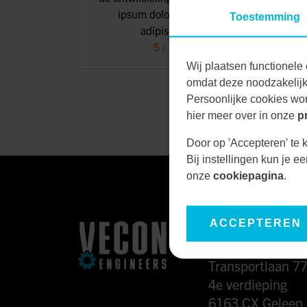
ipsum dolor sit amet, consectetuer
Toestemming
adipiscing elit, sed diam.
5
/ 5
ROB KUIJPERS
Wij plaatsen functionele 
omdat deze noodzakelijk 
Persoonlijke cookies wor
hier meer over in onze
p
Door op 'Accepteren' te k
Bij instellingen kun je 
onze
cookiepagina
.
ACCEPTEREN
CONTACT
Transportlaan 7
4e verdieping
6163 CX Geleen