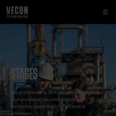
STAGES
Doe praktijkervaring op in een leerzame omgeving
waar je meewerkt aan echte projecten en
persoonlijke begeleiding krijgt om jezelf te
ontwikkelen.