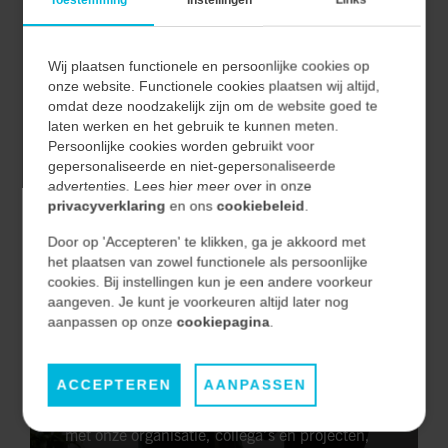
Samen kijken we regelmatig naar jouw
ambities, interesses en groeimogelijkheden
Wij plaatsen functionele en persoonlijke cookies op
binnen Vecon Engineers. Zo zorgen we ervoor
onze website. Functionele cookies plaatsen wij altijd,
dat je blijft werken aan projecten die bij jou
omdat deze noodzakelijk zijn om de website goed te
passen en jezelf continu kunt blijven
laten werken en het gebruik te kunnen meten.
Persoonlijke cookies worden gebruikt voor
ontwikkelen.
gepersonaliseerde en niet-gepersonaliseerde
advertenties. Lees hier meer over in onze
privacyverklaring
en ons
cookiebeleid
.
Door op 'Accepteren' te klikken, ga je akkoord met
het plaatsen van zowel functionele als persoonlijke
STAP 5 — ONBOARDING
cookies. Bij instellingen kun je een andere voorkeur
aangeven. Je kunt je voorkeuren altijd later nog
aanpassen op onze
cookiepagina
.
Welkom bij Vecon Engineers!
Vanaf jouw eerste werkdag begeleiden we je
stap voor stap tijdens de onboarding. Zo
ACCEPTEREN
AANPASSEN
zorgen we ervoor dat je snel vertrouwd raakt
met onze organisatie, collega’s en projecten,