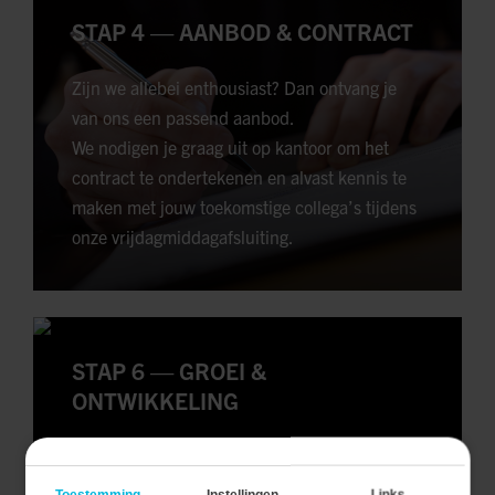
STAP 4 — AANBOD & CONTRACT
Zijn we allebei enthousiast? Dan ontvang je
van ons een passend aanbod.
We nodigen je graag uit op kantoor om het
contract te ondertekenen en alvast kennis te
maken met jouw toekomstige collega’s tijdens
onze vrijdagmiddagafsluiting.
STAP 6 — GROEI &
ONTWIKKELING
Ook na je onboarding blijven we betrokken bij
jouw ontwikkeling.
Toestemming
Instellingen
Links