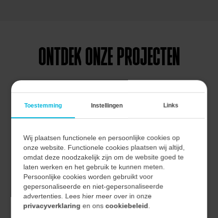
ONTDEK ONZE PROJECTEN
Vecon Engineers is actief in bijna alle fases van een
project. Van conceptual- tot en met de detailengineering
Toestemming
Instellingen
Links
ondersteunen we met de scoping, engineering en het
projectmanagement.
Wij plaatsen functionele en persoonlijke cookies op
onze website. Functionele cookies plaatsen wij altijd,
omdat deze noodzakelijk zijn om de website goed te
laten werken en het gebruik te kunnen meten.
Persoonlijke cookies worden gebruikt voor
PROCES
gepersonaliseerde en niet-gepersonaliseerde
TECHNISCHE UPGRADE
advertenties. Lees hier meer over in onze
privacyverklaring
en ons
cookiebeleid
.
ELEKTRISCHE RUIMTEN