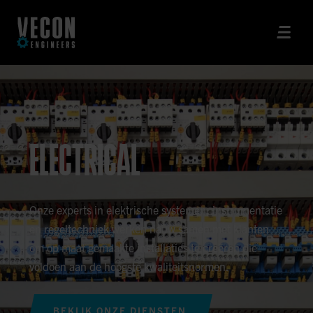
ELECTRICAL
Onze experts in elektrische systemen, instrumentatie
en regeltechniek werken nauw samen met klanten
om op maat gemaakte installaties te creëren die
voldoen aan de hoogste kwaliteitsnormen.
BEKIJK ONZE DIENSTEN