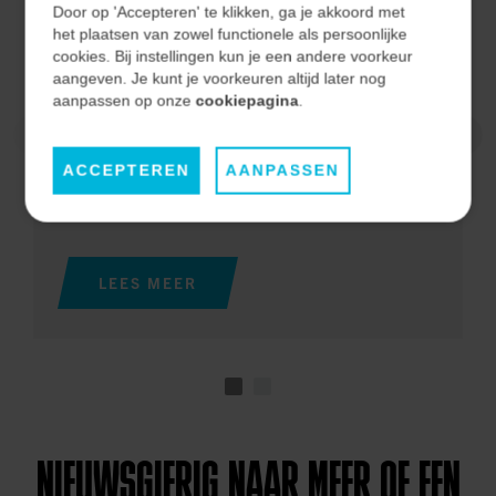
VOORKOMT STILSTAND
Door op 'Accepteren' te klikken, ga je akkoord met
het plaatsen van zowel functionele als persoonlijke
cookies. Bij instellingen kun je een andere voorkeur
aangeven. Je kunt je voorkeuren altijd later nog
Op locatie bleek de temperatuur in de elektrische
aanpassen op onze
cookiepagina
.
ruimten veel te hoog waardoor...
ACCEPTEREN
AANPASSEN
2025
ELECTRICAL
LEES MEER
NIEUWSGIERIG NAAR MEER OF EEN